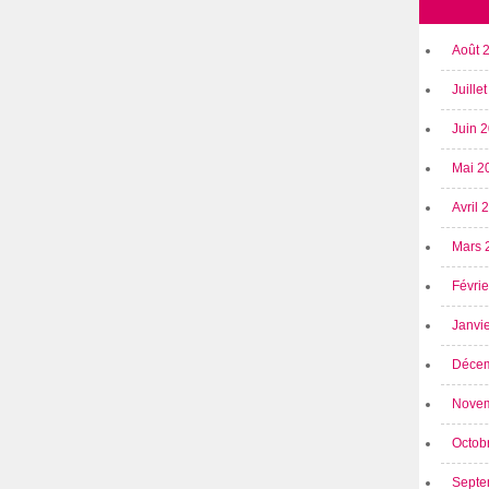
Août 
Juille
Juin 
Mai 2
Avril
Mars 
Févri
Janvi
Déce
Nove
Octob
Septe