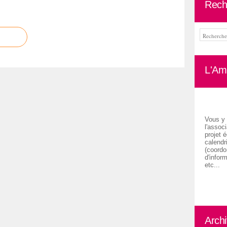
Rech
L'Ami
Vous y 
l'associ
projet é
calendr
(coordon
d'inform
etc...
Arch