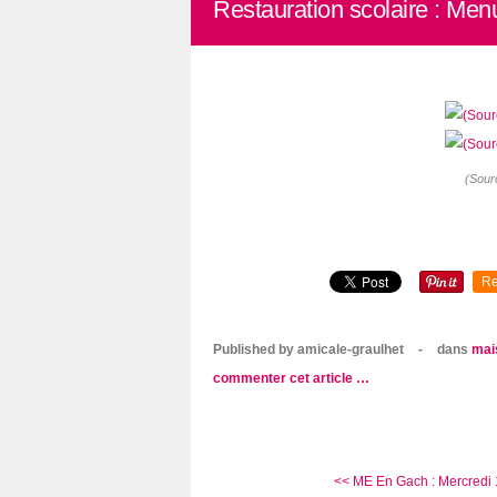
Restauration scolaire : Men
(Sour
Re
Published by amicale-graulhet
-
dans
mai
commenter cet article
…
<< ME En Gach : Mercredi 