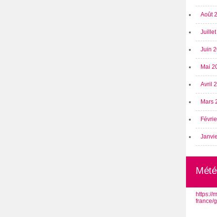
Août 
Juille
Juin 
Mai 2
Avril
Mars 
Févri
Janvi
Mété
https:/
france/