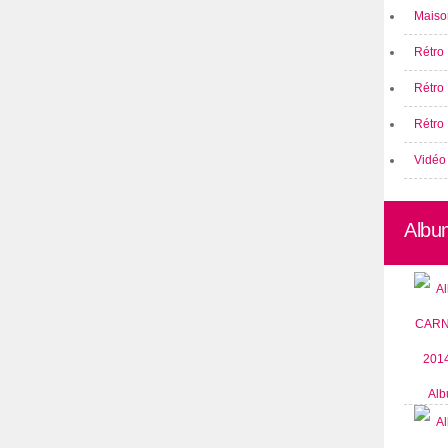
Maison
Rétro 
Rétro
Rétro 
Vidéo
Albu
Alb
CARN