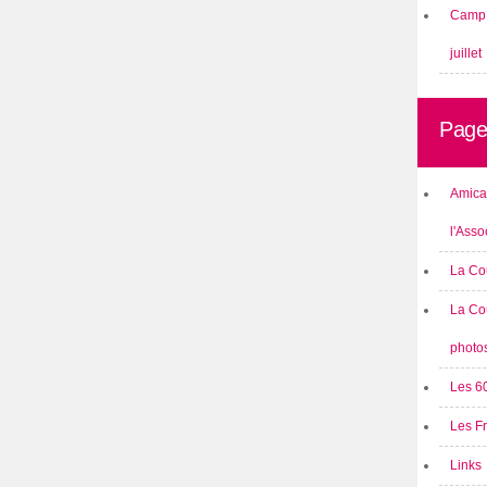
Camp 
juillet
Page
Amical
l'Asso
La Co
La Co
photo
Les 6
Les F
Links