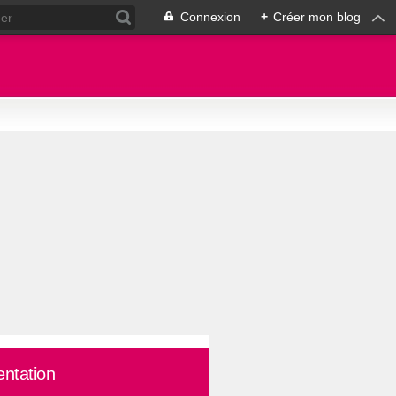
Connexion
+
Créer mon blog
entation