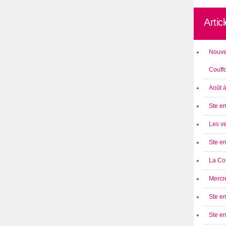
Artic
Nouve
Couff
Août 
Ste en
Les ve
Ste en
La Cou
Mercre
Ste en
Ste e