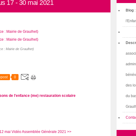
us 17 - 30 mai 2021
Blog
l'Enfa
Descr
ce : Mairie de Graulhet)
associ
admini
bénév
post
0
des lo
sons de l'enfance (me)
restauration scolaire
du bas
Graulh
Conta
12 mai
Vidéo Assemblée Générale 2021 >>