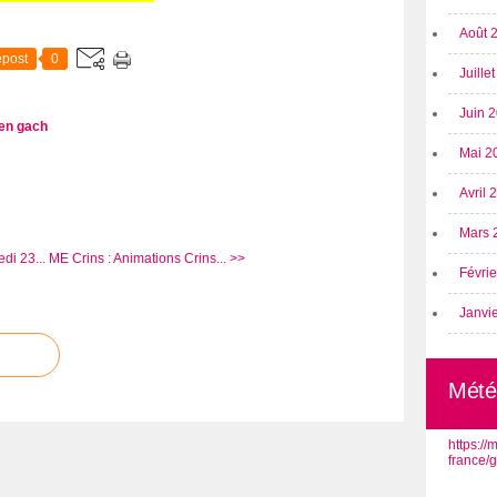
Août 
post
0
Juille
Juin 
en gach
Mai 2
Avril
Mars 
di 23...
ME Crins : Animations Crins... >>
Févri
Janvi
Mété
https:/
france/