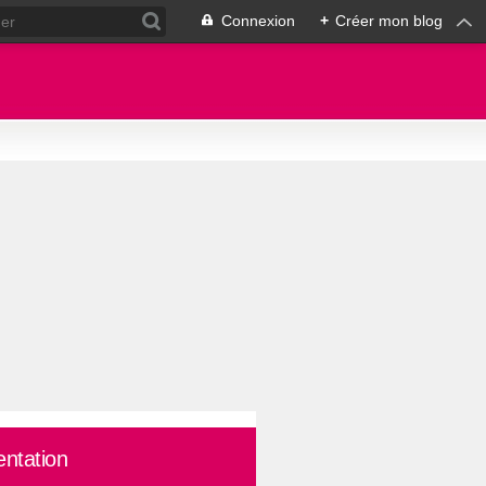
Connexion
+
Créer mon blog
entation