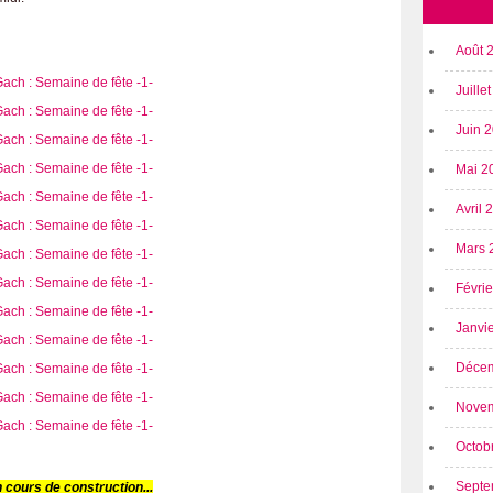
Août 
Juille
Juin 
Mai 2
Avril
Mars 
Févri
Janvi
Déce
Nove
Octob
Septe
 cours de construction...