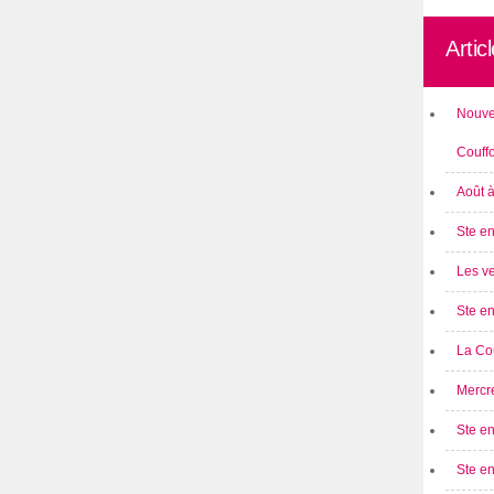
Artic
Nouve
Couff
Août 
Ste en
Les ve
Ste en
La Cou
Mercre
Ste en
Ste e