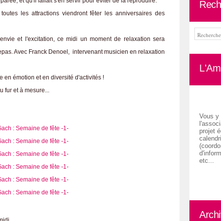
ée, et qu'il fallait s'en servir pour éviter de la reproduire.
Rech
utes les attractions viendront fêter les anniversaires des
'envie et l'excitation, ce midi un moment de relaxation sera
repas. Avec Franck Denoel, intervenant musicien en relaxation
L'Ami
en émotion et en diversité d'activités !
u fur et à mesure...
Vous y 
l'associ
projet é
calendr
(coordon
d'inform
etc...
Arch
midi.