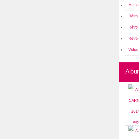
Maison
Rétro 
Rétro
Rétro 
Vidéo
Albu
Alb
CARN