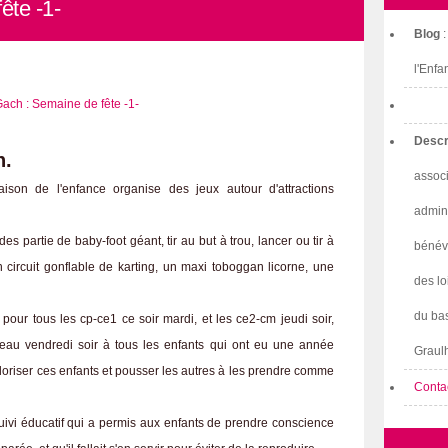
ête -1-
Blog
l'Enfa
Descr
h.
associ
ison de l'enfance organise des jeux autour d'attractions
admini
s partie de baby-foot géant, tir au but à trou, lancer ou tir à
bénév
un circuit gonflable de karting, un maxi toboggan licorne, une
des lo
du bas
ur tous les cp-ce1 ce soir mardi, et les ce2-cm jeudi soir,
adeau vendredi soir à tous les enfants qui ont eu une année
Graulh
valoriser ces enfants et pousser les autres à les prendre comme
Conta
ivi éducatif qui a permis aux enfants de prendre conscience