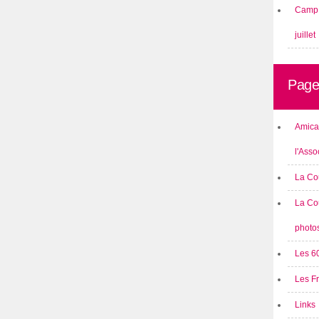
Camp 
juillet
Page
Amical
l'Asso
La Co
La Co
photo
Les 6
Les F
Links