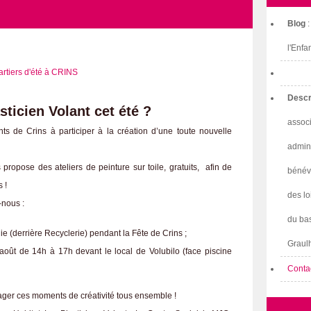
Blog
l'Enfa
Descr
sticien Volant cet été ?
associ
ts de Crins à participer à la création d’une toute nouvelle
admini
ropose des ateliers de peinture sur toile, gratuits, afin de
bénév
s !
des lo
-nous :
du bas
e (derrière Recyclerie) pendant la Fête de Crins ;
Graulh
0 août de 14h à 17h devant le local de Volubilo (face piscine
Conta
ger ces moments de créativité tous ensemble !