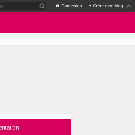
Connexion
+
Créer mon blog
entation