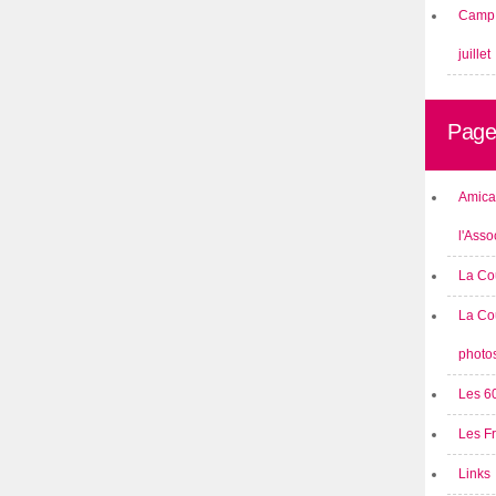
Camp 
juillet
Page
Amical
l'Asso
La Co
La Co
photo
Les 6
Les F
Links