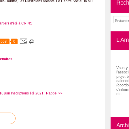
Tarn-Habitat, Les Plasticiens Volants, Le Centre Social, la MJC.
Rech
L'Ami
post
0
tenaires
Vous y 
l'associ
projet é
calendr
(coordon
d'inform
16 juin
Inscriptions été 2021 : Rappel >>
etc...
Arch