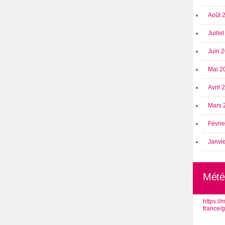
Août 
Juille
Juin 
Mai 2
Avril
Mars 
Févri
Janvi
Mété
https:/
france/