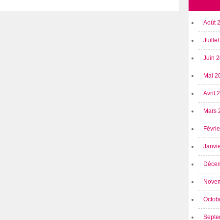
Août 
Juille
Juin 
Mai 2
Avril
Mars 
Févri
Janvi
Déce
Nove
Octob
Septe