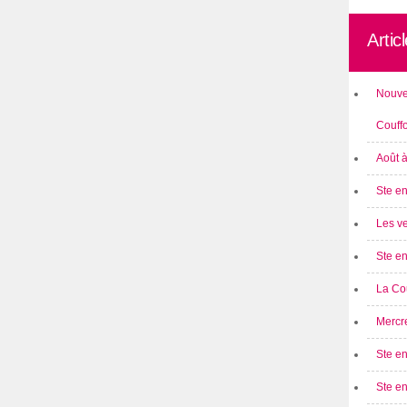
Artic
Nouve
Couff
Août 
Ste en
Les ve
Ste en
La Cou
Mercre
Ste en
Ste e