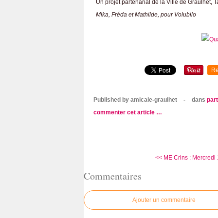
Un projet partenarial de la Ville de Graulhet, 
Mika, Fréda et Mathilde, pour Volubilo
Re
Published by amicale-graulhet
-
dans
par
commenter cet article
…
<< ME Crins : Mercredi 
Commentaires
Ajouter un commentaire