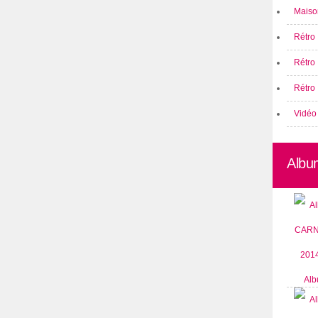
Maison
Rétro 
Rétro
Rétro 
Vidéo
Albu
Alb
CARN