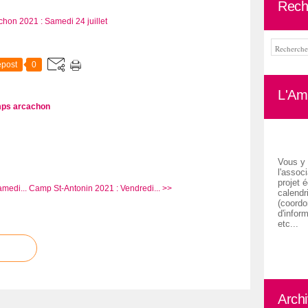
Rech
post
0
L'Ami
ps arcachon
Vous y 
l'associ
projet é
medi...
Camp St-Antonin 2021 : Vendredi... >>
calendr
(coordon
d'inform
etc...
Arch