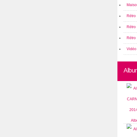
Maison
Rétro 
Rétro
Rétro 
Vidéo
Albu
Alb
CARN