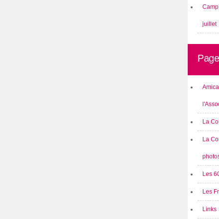
Camp 
juillet
Page
Amical
l'Asso
La Co
La Co
photo
Les 6
Les F
Links