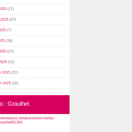
2025
(17)
t 2025
(37)
2025
(7)
025
(18)
 2025
(27)
2025
(12)
er 2025
(27)
er 2025
(10)
o : Graulhet
/meteofrance.com/previsions-meteo-
graulhet/81300