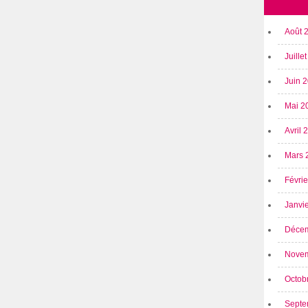
Août 
Juille
Juin 
Mai 2
Avril
Mars 
Févri
Janvi
Déce
Nove
Octob
Septe