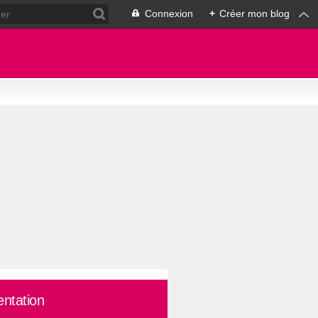
Connexion
+
Créer mon blog
entation