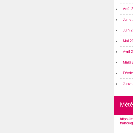
Août 
Juille
Juin 
Mai 2
Avril
Mars 
Févri
Janvi
Mété
https:/
france/