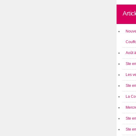
Artic
Nouve
Couff
Août 
Ste en
Les ve
Ste en
La Cou
Mercre
Ste en
Ste e