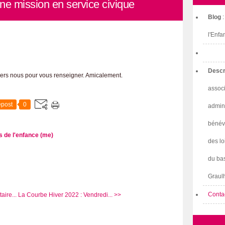
ne mission en service civique
Blog
l'Enfa
Descr
 vers nous pour vous renseigner. Amicalement.
associ
post
0
admini
bénév
 de l'enfance (me)
des lo
du bas
Graulh
Conta
aire...
La Courbe Hiver 2022 : Vendredi... >>