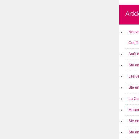
Artic
Nouve
Couff
Août 
Ste en
Les ve
Ste en
La Cou
Mercre
Ste en
Ste e