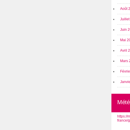
Août 
Juille
Juin 
Mai 2
Avril
Mars 
Févri
Janvi
Mété
https:/
france/