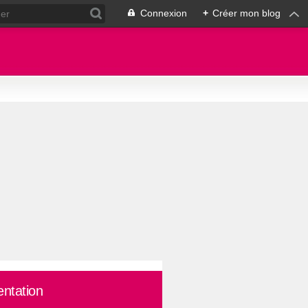
Connexion
+
Créer mon blog
entation