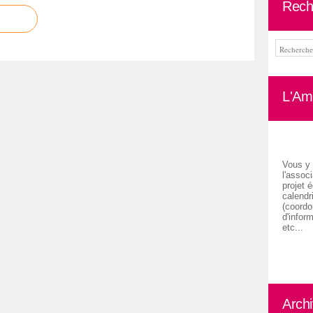
Rech
L'Ami
Vous y 
l'associ
projet é
calendr
(coordon
d'inform
etc...
Arch