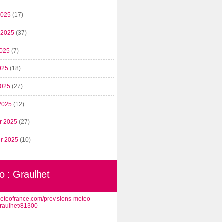
2025
(17)
t 2025
(37)
2025
(7)
025
(18)
 2025
(27)
2025
(12)
er 2025
(27)
er 2025
(10)
o : Graulhet
/meteofrance.com/previsions-meteo-
graulhet/81300