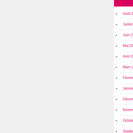
Août 
Juille
Juin 
Mai 2
Avril
Mars 
Févri
Janvi
Déce
Nove
Octob
Septe