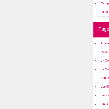
Camp 
juillet
Page
Amical
l'Asso
La Co
La Co
photo
Les 6
Les F
Links