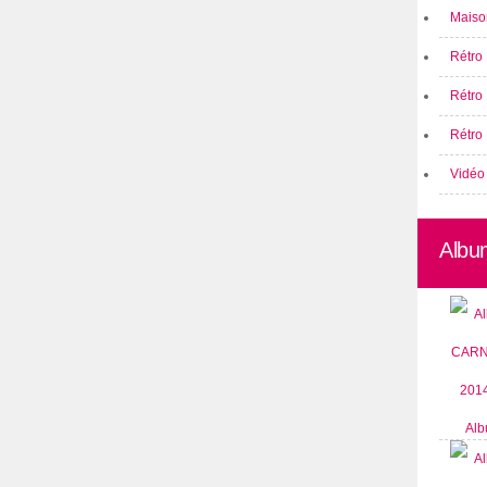
Maison
Rétro 
Rétro
Rétro 
Vidéo
Albu
Alb
CARN