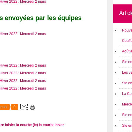
Artic
s envoyées par les équipes
Nouve
Couff
Août 
Ste en
Les ve
Ste en
La Cou
Mercre
post
0
Ste en
re loisirs la courbe (lc)
la courbe
hiver
Ste e