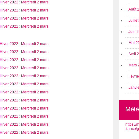
Août 
Juille
Juin 
Mai 2
Avril
Mars 
Févri
Janvi
Mété
https:/
france/