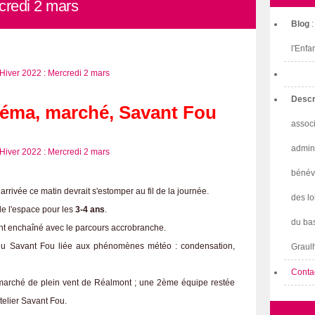
credi 2 mars
Blog
l'Enfa
Descr
néma, marché, Savant Fou
associ
admini
bénév
r arrivée ce matin devrait s'estomper au fil de la journée.
des lo
de l'espace pour les
3-4 ans
.
du bas
 ont enchaîné avec le parcours accrobranche.
 du Savant Fou liée aux phénomènes météo : condensation,
Graulh
Conta
 marché de plein vent de Réalmont ; une 2ème équipe restée
telier Savant Fou.