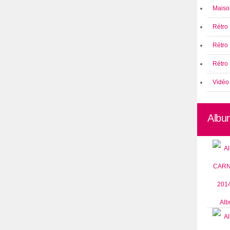
Maison
Rétro 
Rétro
Rétro 
Vidéo
Albu
Alb
CARN