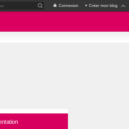
Connexion
+
Créer mon blog
entation