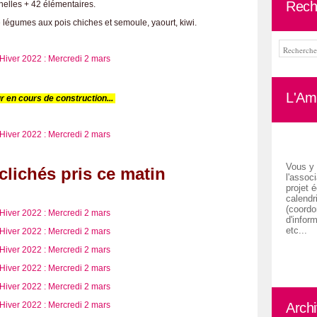
Rech
nelles + 42 élémentaires.
de légumes aux pois chiches et semoule, yaourt, kiwi.
L'Ami
r en cours de construction...
Vous y 
clichés pris ce matin
l'associ
projet é
calendr
(coordon
d'inform
etc...
Arch