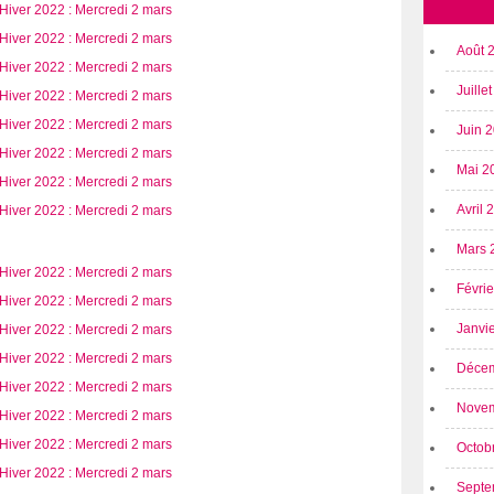
Août 
Juille
Juin 
Mai 2
Avril
Mars 
Févri
Janvi
Déce
Nove
Octob
Septe