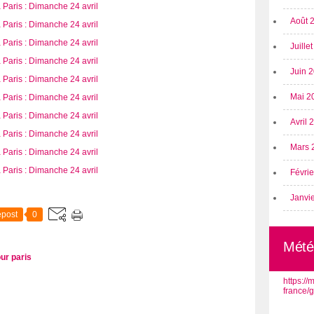
Août 
Juille
Juin 
Mai 2
Avril
Mars 
Févri
Janvi
post
0
Mété
ur paris
https:/
france/