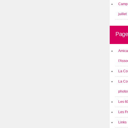
Camp 
juillet
Page
Amical
l'Asso
La Co
La Co
photo
Les 6
Les F
Links