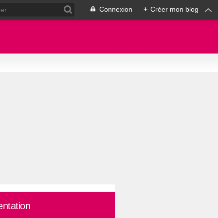
Connexion
+
Créer mon blog
entation