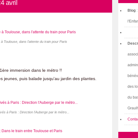
4 avril
Blog
l'Enfa
 à Toulouse, dans l'attente du train pour Paris
Descr
associ
admini
t 1ère immersion dans le métro !!
bénév
des jeunes, puis balade jusqu'au jardin des plantes.
des lo
du bas
Graulh
és à Paris : Direction l'Auberge par le métro...
Conta