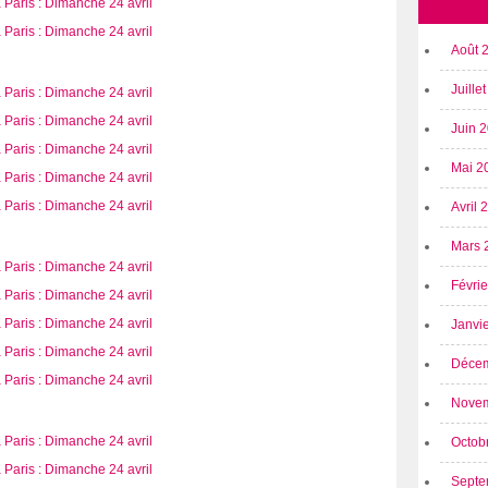
Août 
Juille
Juin 
Mai 2
Avril
Mars 
Févri
Janvi
Déce
Nove
Octob
Septe