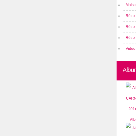
Maison
Rétro 
Rétro
Rétro 
Vidéo
Albu
Alb
CARN