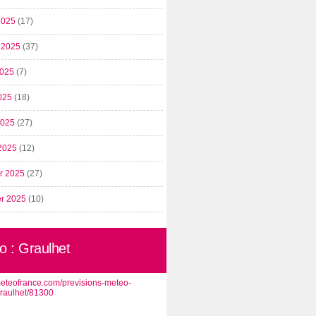
2025
(17)
t 2025
(37)
2025
(7)
025
(18)
 2025
(27)
2025
(12)
er 2025
(27)
er 2025
(10)
o : Graulhet
/meteofrance.com/previsions-meteo-
graulhet/81300