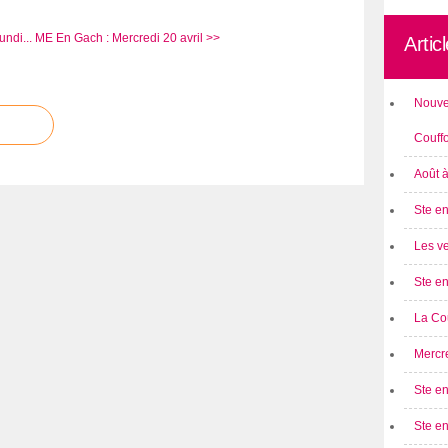
undi...
ME En Gach : Mercredi 20 avril >>
Artic
Nouve
Couff
Août 
Ste en
Les ve
Ste en
La Cou
Mercre
Ste en
Ste e