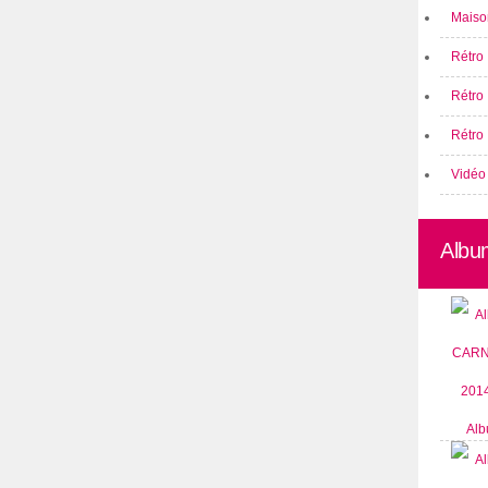
Maison
Rétro 
Rétro
Rétro 
Vidéo
Albu
Alb
CARN