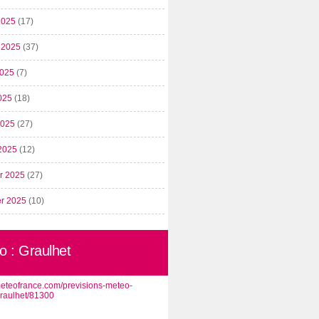
2025
(17)
t 2025
(37)
2025
(7)
025
(18)
 2025
(27)
2025
(12)
er 2025
(27)
er 2025
(10)
o : Graulhet
/meteofrance.com/previsions-meteo-
graulhet/81300