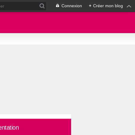
Connexion
+
Créer mon blog
entation