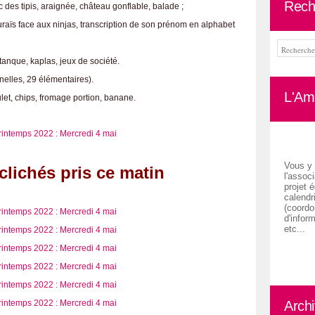
Rech
 des tipis, araignée, château gonflable, balade ;
raïs face aux ninjas, transcription de son prénom en alphabet
tanque, kaplas, jeux de société.
nelles, 29 élémentaires).
L'Ami
ulet, chips, fromage portion, banane.
Vous y 
clichés pris ce matin
l'associ
projet é
calendr
(coordon
d'inform
etc...
Arch