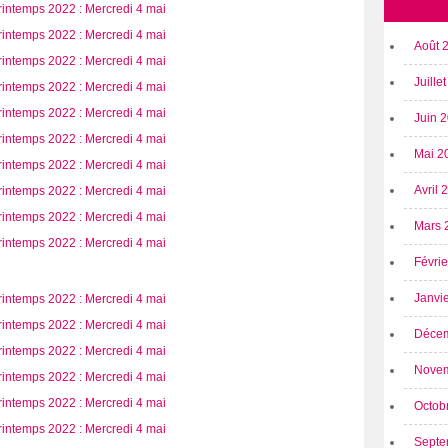
Août 
Juille
Juin 
Mai 2
Avril
Mars 
Févri
Janvi
Déce
Nove
Octob
Septe