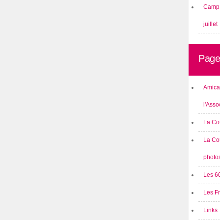
Camp 
juillet
Page
Amical
l'Asso
La Co
La Co
photo
Les 6
Les F
Links