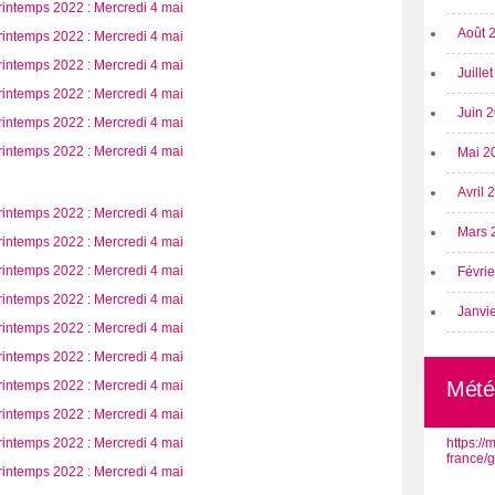
Août 
Juille
Juin 
Mai 2
Avril
Mars 
Févri
Janvi
Mété
https:/
france/