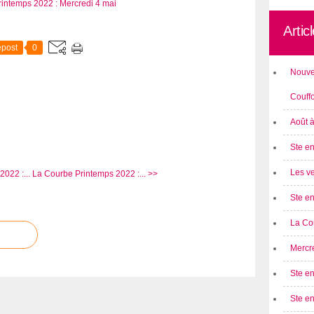
Artic
post
0
Nouve
Couff
Août 
Ste en
Les ve
022 :...
La Courbe Printemps 2022 :... >>
Ste en
La Cou
Mercre
Ste en
Ste e