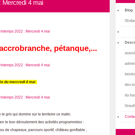
 Mercredi 4 mai
Blog
l'Enfa
Descr
accrobranche, pétanque,...
associ
admini
bénév
e du mercredi 4 mai
des lo
du bas
Graulh
 le gris qui domine sur le territoire ce matin.
Conta
en le bon déroulement des activités programmées :
u de chapeaux, parcours sportif, château gonflable ;