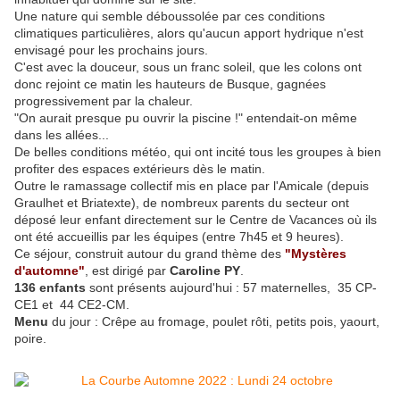
Une nature qui semble déboussolée par ces conditions
climatiques particulières, alors qu'aucun apport hydrique n'est
envisagé pour les prochains jours.
C'est avec la douceur, sous un franc soleil, que les colons ont
donc rejoint ce matin les hauteurs de Busque, gagnées
progressivement par la chaleur.
"On aurait presque pu ouvrir la piscine !" entendait-on même
dans les allées...
De belles conditions météo, qui ont incité tous les groupes à bien
profiter des espaces extérieurs dès le matin.
Outre le ramassage collectif mis en place par l'Amicale (depuis
Graulhet et Briatexte), de nombreux parents du secteur ont
déposé leur enfant directement sur le Centre de Vacances où ils
ont été accueillis par les équipes (entre 7h45 et 9 heures).
Ce séjour, construit autour du grand thème des
"Mystères
d'automne"
, est dirigé par
Caroline PY
.
136 enfants
sont présents aujourd'hui : 57 maternelles, 35 CP-
CE1 et 44 CE2-CM.
Menu
du jour : Crêpe au fromage, poulet rôti, petits pois, yaourt,
poire.