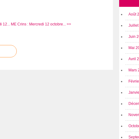
Août 
i 12...
ME Crins : Mercredi 12 octobre... >>
Juille
Juin 
Mai 2
Avril
Mars 
Févri
Janvi
Déce
Nove
Octob
Septe