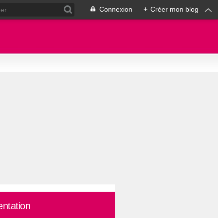
Connexion
+
Créer mon blog
entation