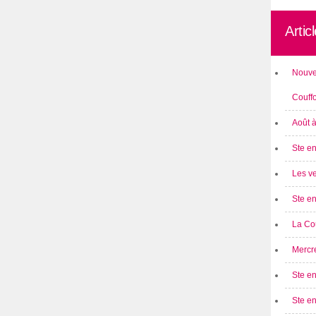
Artic
Nouve
Couff
Août 
Ste en
Les ve
Ste en
La Cou
Mercre
Ste en
Ste e