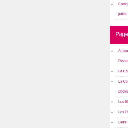
Camp 
juillet
Page
Amical
l'Asso
La Co
La Co
photo
Les 6
Les F
Links