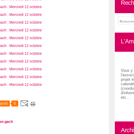
Rech
L'Ami
Vous y 
l'associ
projet é
calendr
(coordon
d'inform
etc...
post
0
en gach
Arch