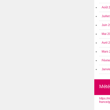
Août 
Juille
Juin 
Mai 2
Avril
Mars 
Févri
Janvi
Mété
https:/
france/