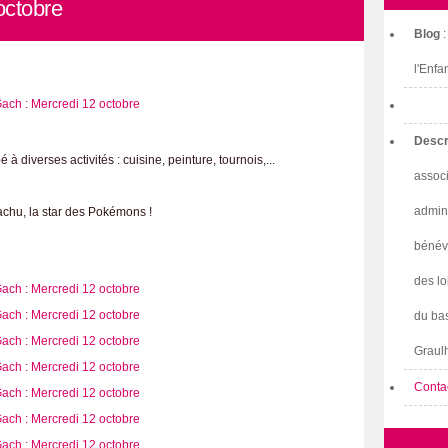
octobre
Blog
l'Enfa
Descr
à diverses activités : cuisine, peinture, tournois,...
associ
admini
achu, la star des Pokémons !
bénév
des lo
du bas
Graulh
Conta