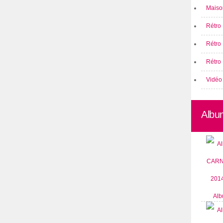
Maison
Rétro 
Rétro
Rétro 
Vidéo
Albu
Alb
CARN