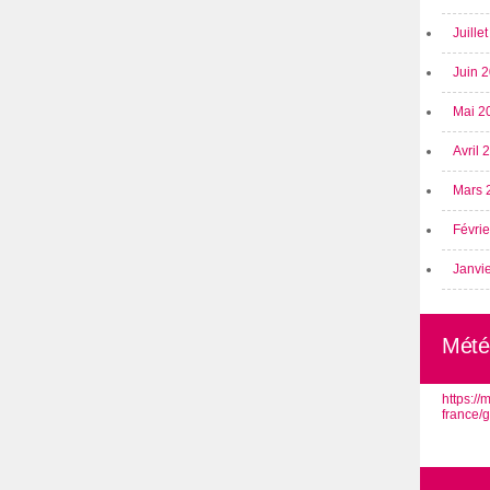
Juille
Juin 
Mai 2
Avril
Mars 
Févri
Janvi
Mété
https:/
france/