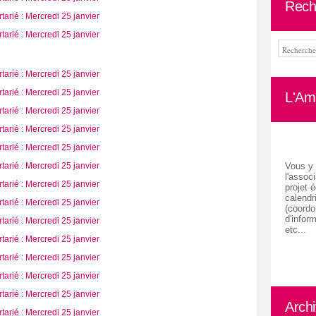
Rech
L'Ami
Vous y 
l'associ
projet é
calendr
(coordon
d'inform
etc...
Arch