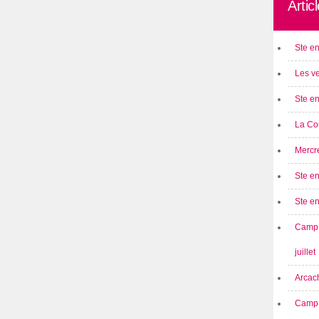
Artic
Ste en
Les ve
Ste en
La Cou
Mercre
Ste en
Ste e
Camp 
juillet
Arcach
Camp 