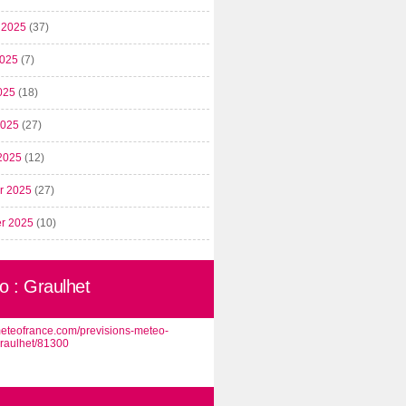
t 2025
(37)
2025
(7)
025
(18)
 2025
(27)
2025
(12)
er 2025
(27)
er 2025
(10)
o : Graulhet
/meteofrance.com/previsions-meteo-
graulhet/81300