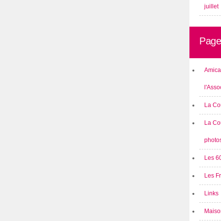
juillet
Page
Amical
l'Asso
La Co
La Co
photo
Les 6
Les F
Links
Maison