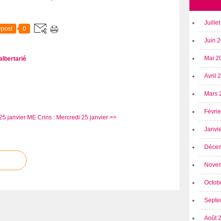
Juille
post
0
Juin 
Mai 2
albertarié
Avril
Mars 
Févri
25 janvier
ME Crins : Mercredi 25 janvier >>
Janvi
Déce
Nove
Octob
Septe
Août 