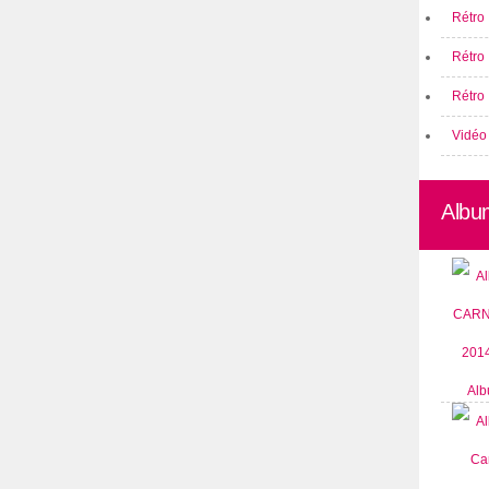
Rétro 
Rétro
Rétro 
Vidéo
Albu
Alb
CARN
2014