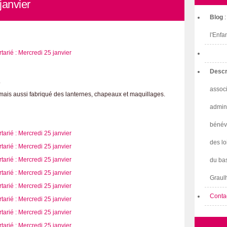
janvier
Blog
l'Enfa
Descr
is.
associ
mais aussi fabriqué des lanternes, chapeaux et maquillages.
admini
bénév
des lo
du bas
Graulh
Conta