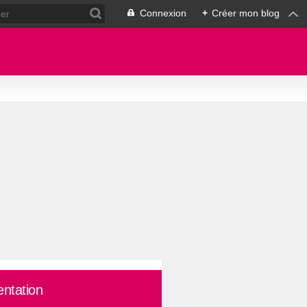
Connexion
+
Créer mon blog
entation