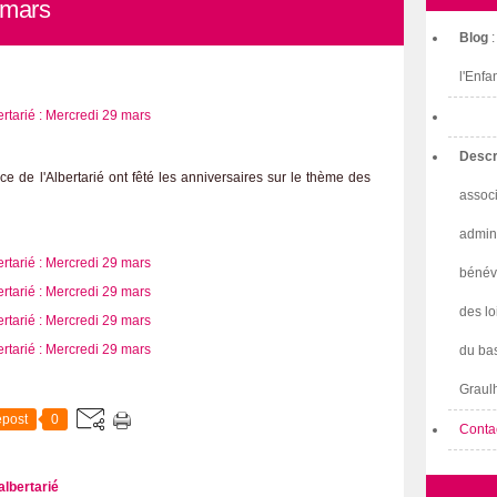
 mars
Blog
l'Enfa
Descr
e de l'Albertarié ont fêté les anniversaires sur le thème des
associ
admini
bénév
des lo
du bas
Graulh
post
0
Conta
albertarié