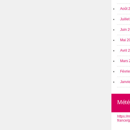
Août 
Juille
Juin 
Mai 2
Avril
Mars 
Févri
Janvi
Mété
https:/
france/