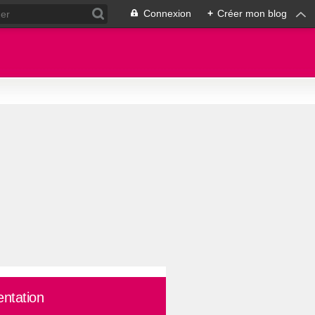
Connexion
+
Créer mon blog
entation