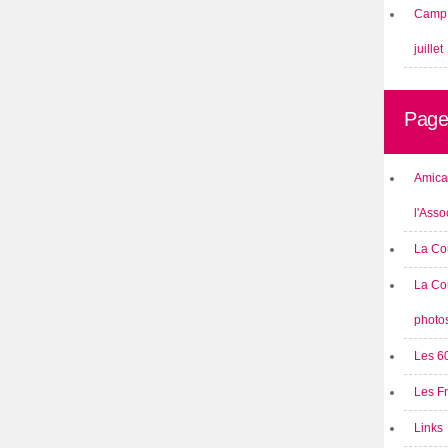
Camp 
juillet
Page
Amical
l'Asso
La Co
La Co
photo
Les 6
Les F
Links