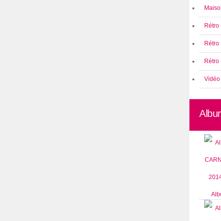
Maison
Rétro 
Rétro
Rétro 
Vidéo
Albu
Alb
CARN