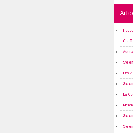
Artic
Nouve
Couff
Août 
Ste en
Les ve
Ste en
La Cou
Mercre
Ste en
Ste e