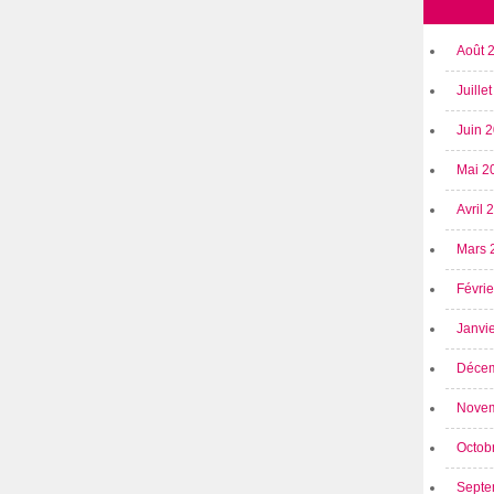
Août 
Juille
Juin 
Mai 2
Avril
Mars 
Févri
Janvi
Déce
Nove
Octob
Septe