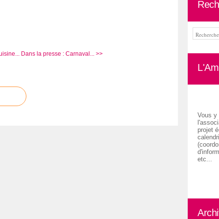
Rech
isine...
Dans la presse : Carnaval... >>
L'Ami
Vous y 
l'associ
projet é
calendr
(coordon
d'inform
etc...
Arch