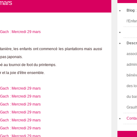
mars
Blog
l'Enfa
Descr
tanière, les enfants ont commencé les plantations mais aussi
associ
e pas japonais.
admini
icipé au tournoi de foot du printemps.
et la joie d'être ensemble.
bénév
des lo
du bas
Graulh
Conta