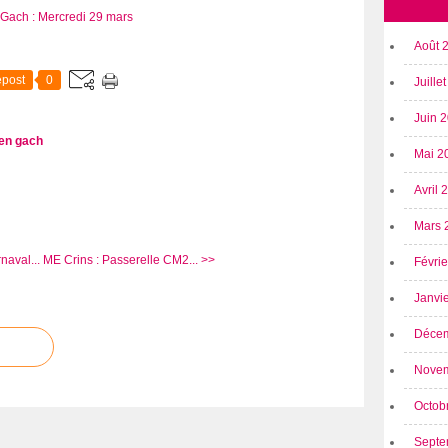
Août 
post
0
Juille
Juin 
en gach
Mai 2
Avril
Mars 
naval...
ME Crins : Passerelle CM2... >>
Févri
Janvi
Déce
Nove
Octob
Septe