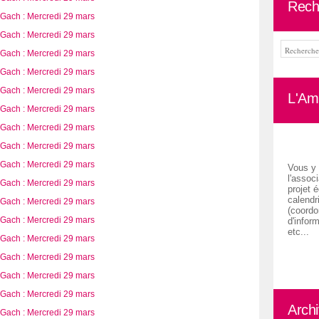
Rech
L'Ami
Vous y 
l'associ
projet é
calendr
(coordon
d'inform
etc...
Arch