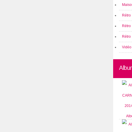
Maison
Rétro 
Rétro
Rétro 
Vidéo
Albu
Alb
CARN