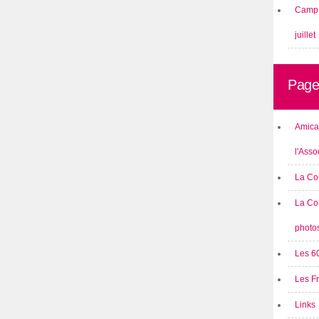
Camp 
juillet
Page
Amical
l'Asso
La Co
La Co
photo
Les 6
Les F
Links