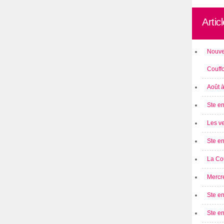
Artic
Nouve
Couff
Août 
Ste en
Les ve
Ste en
La Cou
Mercre
Ste en
Ste e