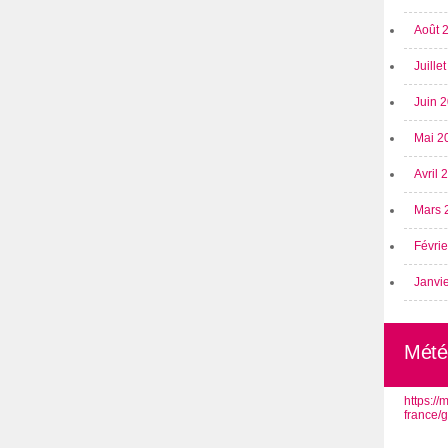
Août 
Juille
Juin 
Mai 2
Avril
Mars 
Févri
Janvi
Mété
https:/
france/