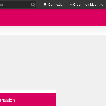
Connexion
+
Créer mon blog
entation