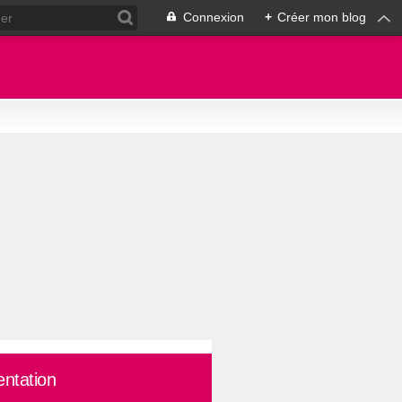
Connexion
+
Créer mon blog
entation