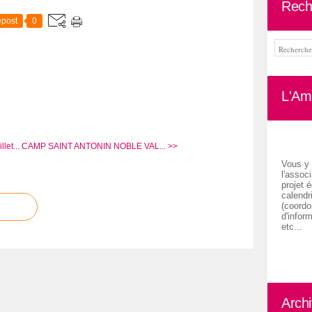
Rech
post
0
L'Ami
let...
CAMP SAINT ANTONIN NOBLE VAL... >>
Vous y 
l'associ
projet é
calendr
(coordon
d'inform
etc...
Arch