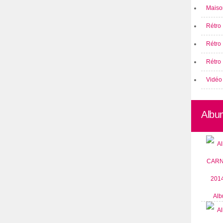
Maison
Rétro 
Rétro
Rétro 
Vidéo
Albu
Alb
CARN