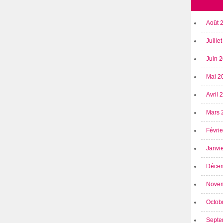
Août 
Juille
Juin 
Mai 2
Avril
Mars 
Févri
Janvi
Déce
Nove
Octob
Septe