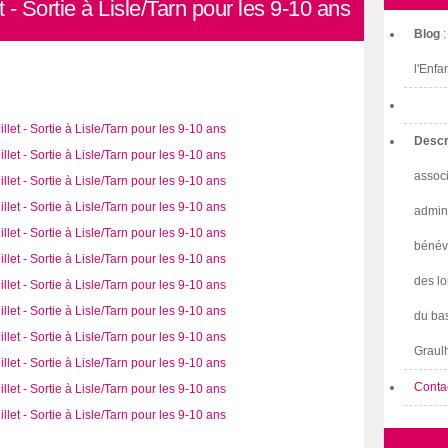
- Sortie à Lisle/Tarn pour les 9-10 ans
Blog
l'Enfa
Descr
associ
admini
bénév
des lo
du bas
Graulh
Conta