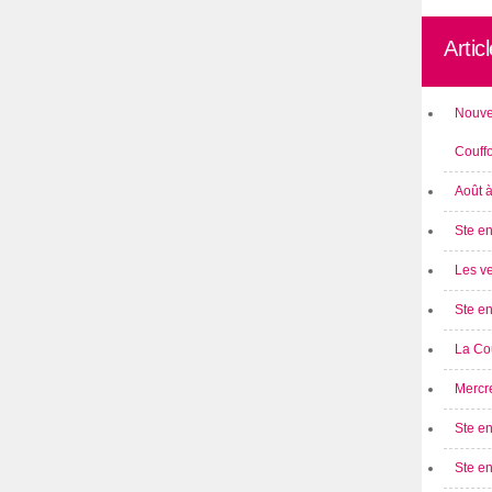
Artic
Nouve
Couff
Août 
Ste en
Les ve
Ste en
La Cou
Mercre
Ste en
Ste e