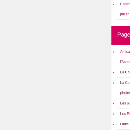
Camp 
juillet
Page
Amical
l'Asso
La Co
La Co
photo
Les 6
Les F
Links