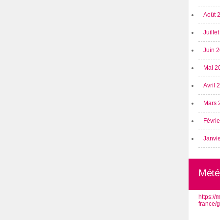
Août 
Juille
Juin 
Mai 2
Avril
Mars 
Févri
Janvi
Mété
https:/
france/