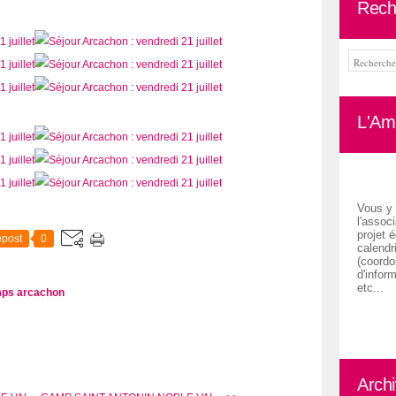
Rech
L'Ami
Vous y 
l'associ
projet é
post
0
calendr
(coordon
d'inform
etc...
ps arcachon
Arch