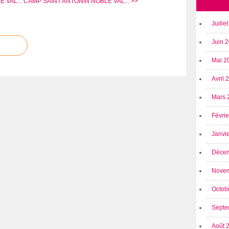
 VAL...
CAMP SAINT ANTONIN NOBLE VAL... >>
Juille
Juin 
Mai 2
Avril
Mars 
Févri
Janvi
Déce
Nove
Octob
Septe
Août 