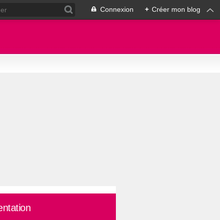
Connexion
+
Créer mon blog
entation