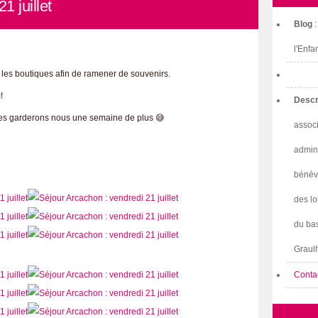
1 juillet
Blog
l'Enfa
t les boutiques afin de ramener de souvenirs.
c!
Descr
e les garderons nous une semaine de plus 😅
associ
admini
bénév
des lo
du bas
Graulh
Conta