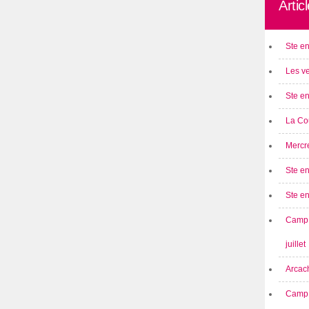
Artic
Ste en
Les ve
Ste en
La Cou
Mercre
Ste en
Ste e
Camp 
juillet
Arcach
Camp 