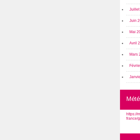
Juille
Juin 
Mai 2
Avril
Mars 
Févri
Janvi
Mété
https:/
france/