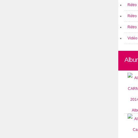
Rétro 
Rétro
Rétro 
Vidéo
Albu
Alb
CARN
2014