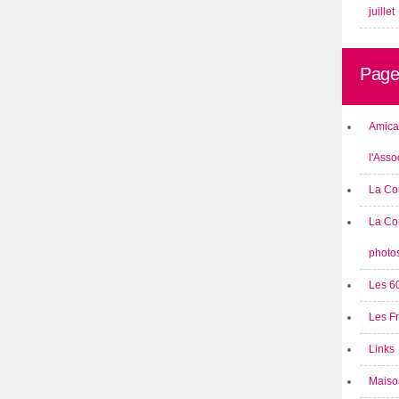
juillet
Page
Amical
l'Asso
La Co
La Co
photo
Les 6
Les F
Links
Maison