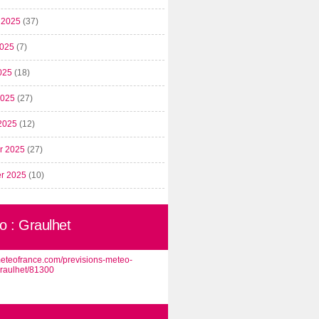
t 2025
(37)
2025
(7)
025
(18)
 2025
(27)
2025
(12)
er 2025
(27)
er 2025
(10)
o : Graulhet
/meteofrance.com/previsions-meteo-
graulhet/81300