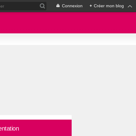
Connexion
+
Créer mon blog
entation