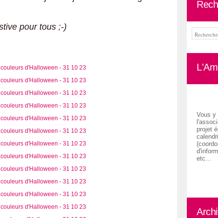
Rech
tive pour tous ;-)
L'Ami
Vous y 
l'associ
projet é
calendr
(coordon
d'inform
etc...
Arch