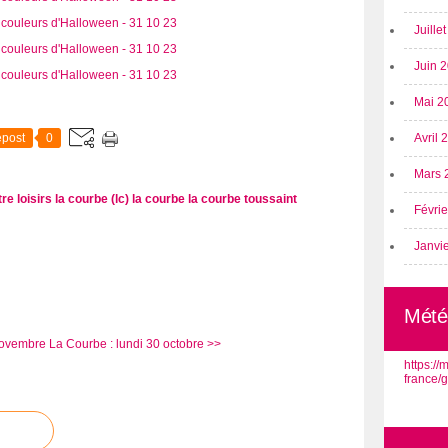
Juille
Juin 
Mai 2
post
0
Avril
Mars 
re loisirs la courbe (lc)
la courbe
la courbe
toussaint
Févri
Janvi
Mété
novembre
La Courbe : lundi 30 octobre >>
https:/
france/