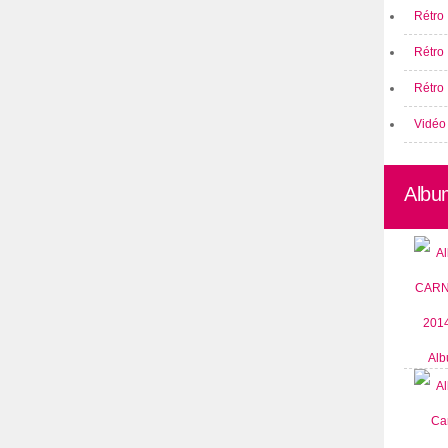
Rétro 
Rétro
Rétro 
Vidéo
Albu
Alb
CARN
2014