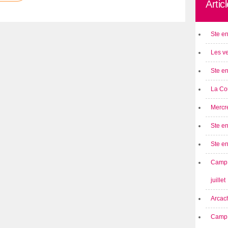
Artic
Ste en
Les ve
Ste en
La Cou
Mercre
Ste en
Ste e
Camp 
juillet
Arcach
Camp 