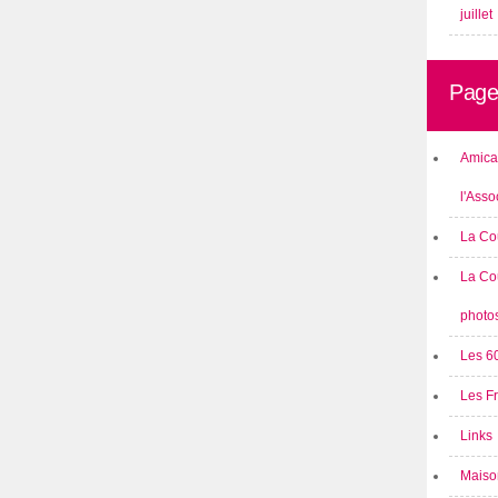
juillet
Page
Amical
l'Asso
La Co
La Co
photo
Les 6
Les F
Links
Maison