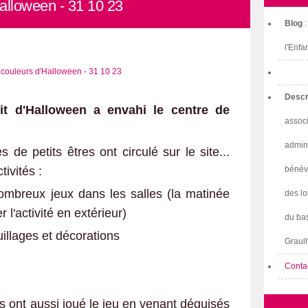
alloween - 31 10 23
Blog
l'Enfa
Descr
it d'Halloween a envahi le centre de
associ
admini
 de petits êtres ont circulé sur le site...
tivités :
bénév
mbreux jeux dans les salles (la matinée
des lo
l'activité en extérieur)
du bas
illages et décorations
Graulh
Conta
s ont aussi joué le jeu en venant déguisés