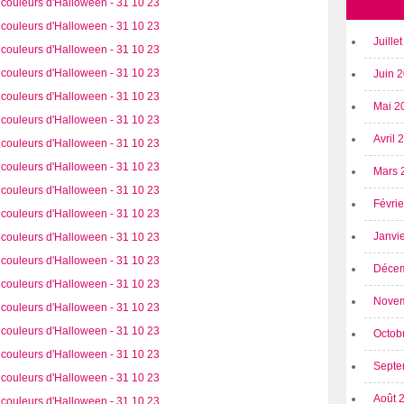
Juille
Juin 
Mai 2
Avril
Mars 
Févri
Janvi
Déce
Nove
Octob
Septe
Août 