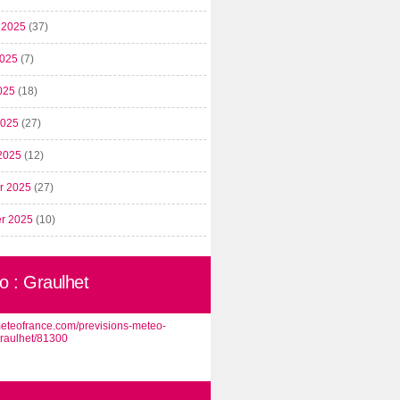
t 2025
(37)
2025
(7)
025
(18)
 2025
(27)
2025
(12)
er 2025
(27)
er 2025
(10)
o : Graulhet
/meteofrance.com/previsions-meteo-
graulhet/81300