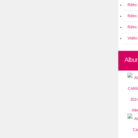
Rétro 
Rétro
Rétro 
Vidéo
Albu
Alb
CARN
2014