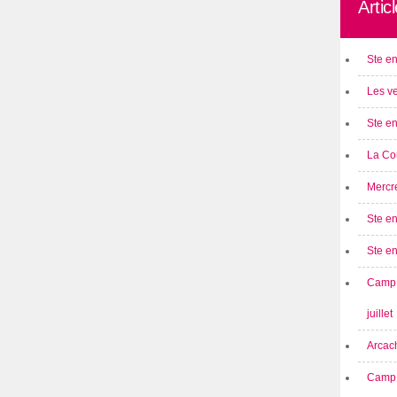
Artic
Ste en
Les ve
Ste en
La Cou
Mercre
Ste en
Ste e
Camp 
juillet
Arcach
Camp 