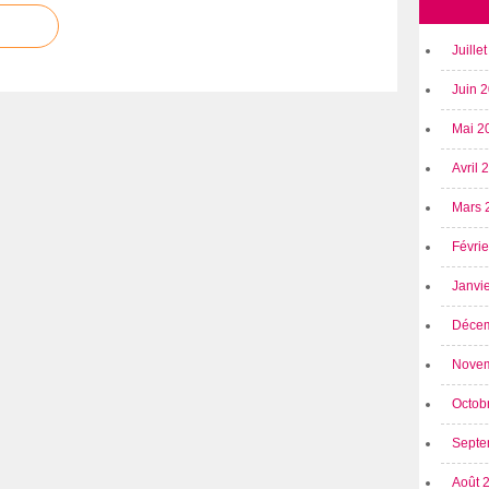
Juille
Juin 
Mai 2
Avril
Mars 
Févri
Janvi
Déce
Nove
Octob
Septe
Août 