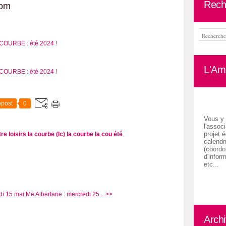
Rech
com
L'Ami
post
0
Vous y 
l'associ
projet é
re loisirs la courbe (lc)
la courbe
la cou
été
calendr
(coordon
d'inform
etc...
di 15 mai
Me Albertarie : mercredi 25... >>
Arch