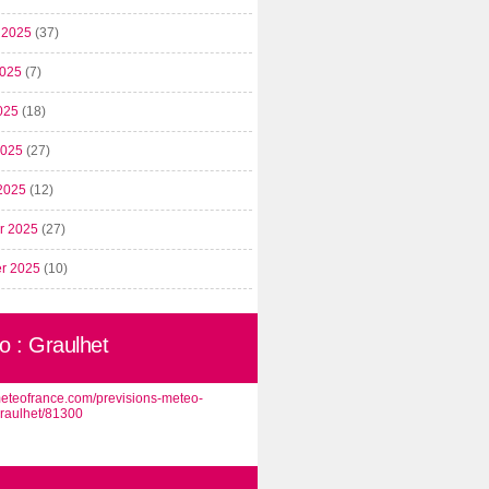
t 2025
(37)
2025
(7)
025
(18)
 2025
(27)
2025
(12)
er 2025
(27)
er 2025
(10)
o : Graulhet
/meteofrance.com/previsions-meteo-
graulhet/81300