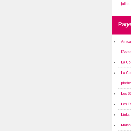
juillet
Page
Amical
l'Asso
La Co
La Co
photo
Les 6
Les F
Links
Maison