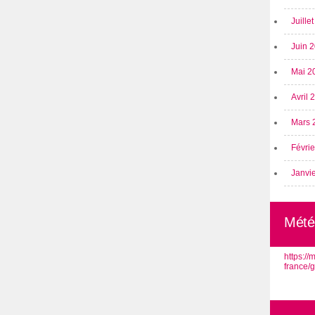
Juille
Juin 
Mai 2
Avril
Mars 
Févri
Janvi
Mété
https:/
france/