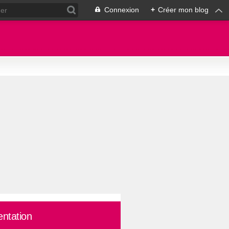
Connexion
+
Créer mon blog
entation