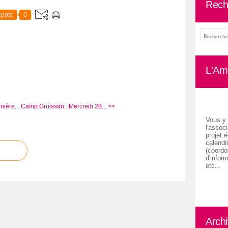
Rech
post
0
L'Ami
nière...
Camp Gruissan : Mercredi 28... >>
Vous y 
l'associ
projet é
calendr
(coordon
d'inform
etc...
Arch