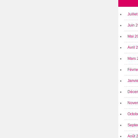
Juille
Juin 
Mai 2
Avril
Mars 
Févri
Janvi
Déce
Nove
Octob
Septe
Août 