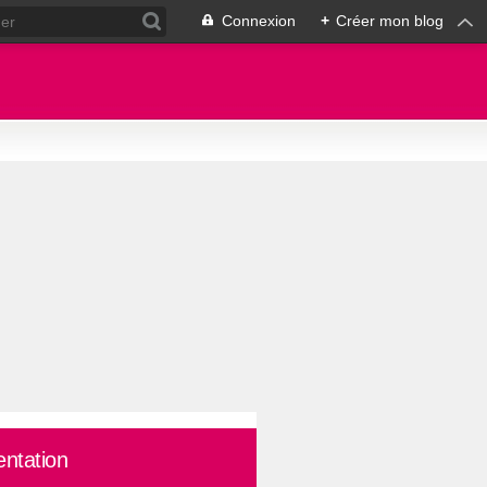
Connexion
+
Créer mon blog
entation