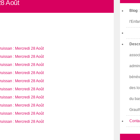
28 Août
Blog
l'Enfa
Descr
associ
admini
bénév
des lo
du bas
Graulh
Conta