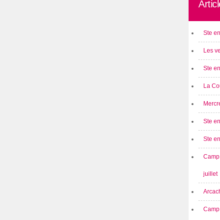
Artic
Ste en
Les ve
Ste en
La Cou
Mercre
Ste en
Ste e
Camp 
juillet
Arcach
Camp 