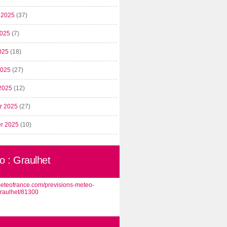
t 2025
(37)
2025
(7)
025
(18)
 2025
(27)
2025
(12)
er 2025
(27)
er 2025
(10)
o : Graulhet
/meteofrance.com/previsions-meteo-
graulhet/81300