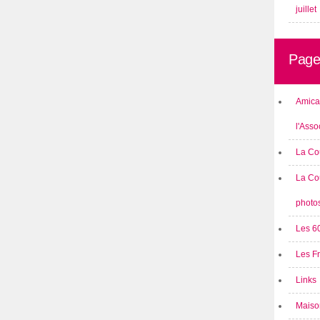
juillet
Page
Amical
l'Asso
La Co
La Co
photo
Les 6
Les F
Links
Maison