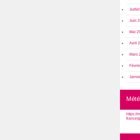
Juille
Juin 
Mai 2
Avril
Mars 
Févri
Janvi
Mété
https:/
france/