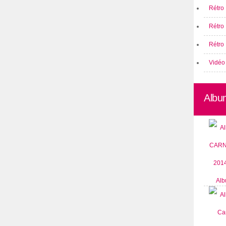
Rétro 
Rétro
Rétro 
Vidéo
Albu
Alb
CARN
2014