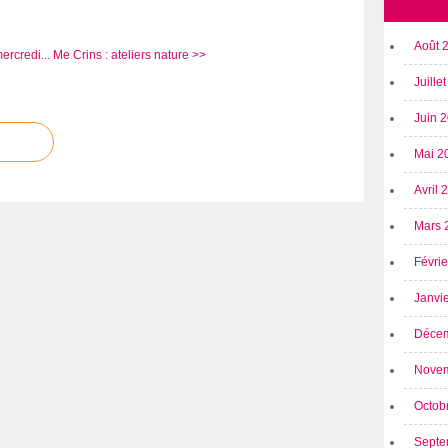
Août 
ercredi...
Me Crins : ateliers nature >>
Juille
Juin 
Mai 2
Avril
Mars 
Févri
Janvi
Déce
Nove
Octob
Septe