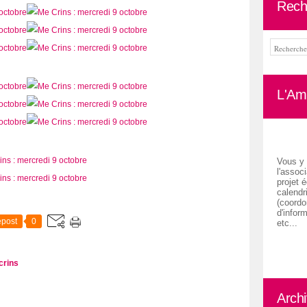
Rech
L'Ami
Vous y 
l'associ
projet é
calendr
(coordon
d'inform
post
0
etc...
crins
Arch