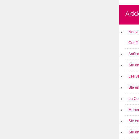
Artic
Nouve
Couff
Août 
Ste en
Les ve
Ste en
La Cou
Mercre
Ste en
Ste e