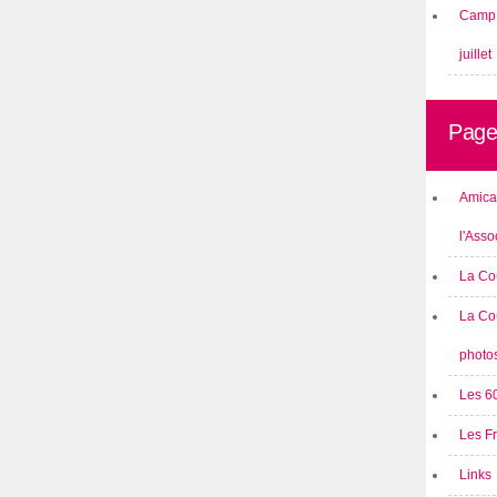
Camp 
juillet
Page
Amical
l'Asso
La Co
La Co
photo
Les 6
Les F
Links