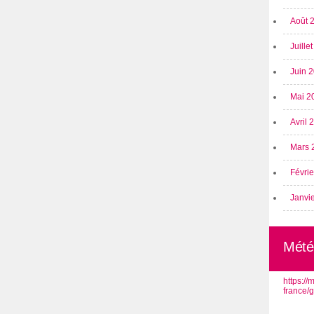
Août 
Juille
Juin 
Mai 2
Avril
Mars 
Févri
Janvi
Mété
https:/
france/