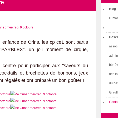
re
Blog
l'Enfa
Descr
l'enfance de Crins, les cp ce1 sont partis
associ
 "PARBLEX", un joli moment de cirque,
admini
 centre pour participer aux "saveurs du
bénév
 cocktails et brochettes de bonbons, jeux
des lo
t régalés et ont préparé un bon goûter !
du bas
Graulh
Conta