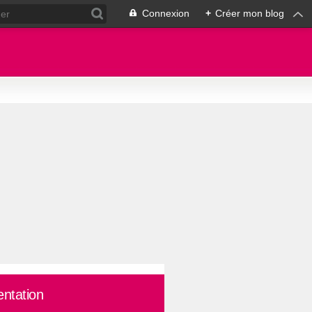
Connexion
+
Créer mon blog
entation