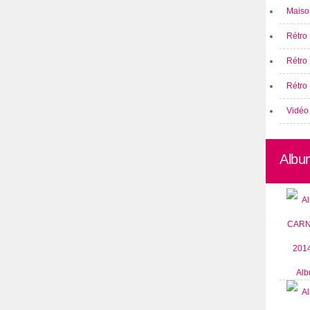
Maison
Rétro 
Rétro
Rétro 
Vidéo
Albu
Alb
CARN