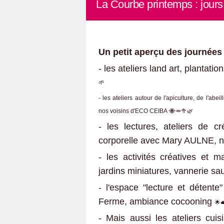
La Courbe printemps : jours 
Un petit aperçu des journées 
- les ateliers land art, plantati
🌱​
- les ateliers autour de l'apiculture, de l'abe
nos voisins d'ECO CEIBA 🐝​🥕​🥦​🌿
- les lectures, ateliers de cr
corporelle avec Mary AULNE, n
- les activités créatives et m
jardins miniatures, vannerie sa
- l'espace "lecture et détente
Ferme, ambiance cocooning
🌟​​☁
- Mais aussi les ateliers cuis