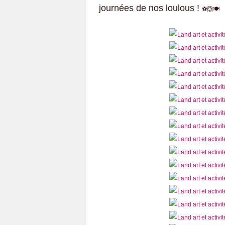
journées de nos loulous !
⚽​🙆​🍽️​