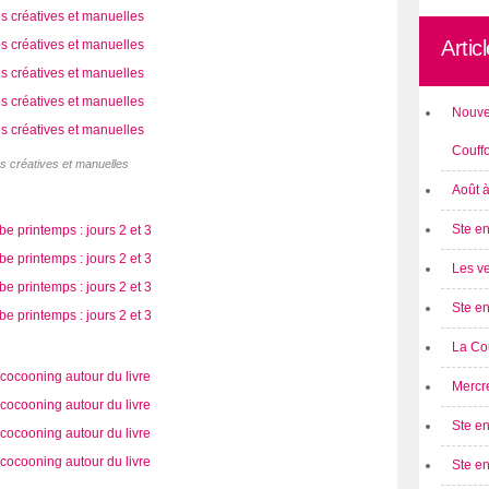
Artic
Nouve
Couff
és créatives et manuelles
Août 
Ste en
Les ve
Ste en
La Cou
Mercre
Ste en
Ste e