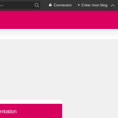
Connexion
+
Créer mon blog
entation