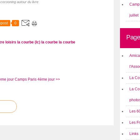
cocooning autour du livre
Camp 
juillet
post
0
Page
re loisirs la courbe (lc)
la courbe
la courbe
Amical
l'Asso
La Co
ème jour
Camps Paris 4ème jour >>
La Co
photo
Les 6
Les F
Links