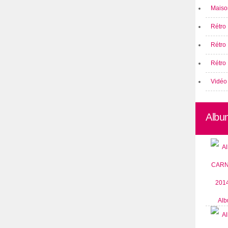
Maison
Rétro 
Rétro
Rétro 
Vidéo
Albu
Alb
CARN