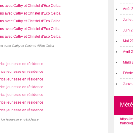
Août 
Juille
Juin 
Mai 2
ns avec Cathy et Christel d'Eco Ceiba
Avril
Mars 
Févri
Janvi
Mété
https:/
trice jeunesse en résidence
france/