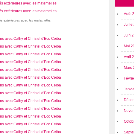
Août 
tés extérieures avec les maternelles
Juille
Juin 
Mai 2
Avril
Mars 
Févri
Janvi
Déce
Nove
Octob
Septe