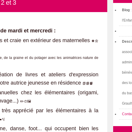
2 et 3
Blog
l'Enfa
de mardi et mercredi :
ons et craie en extérieur des maternelles
🍀​🌼​
Descr
associ
ille, de la graine et du potager avec les animatrices nature de
admini
bénév
éation de livres et ateliers d'expression
otre autrice jeunesse en résidence
des lo
📗​📘​📙​
anuelles chez les élémentaires (origami,
du bas
uvage...)
✏️​🎨​🖼️​
Graulh
" très apprécié par les élémentaires à la
Conta
️​🫧​
ine, danse, foot... qui occupent bien les