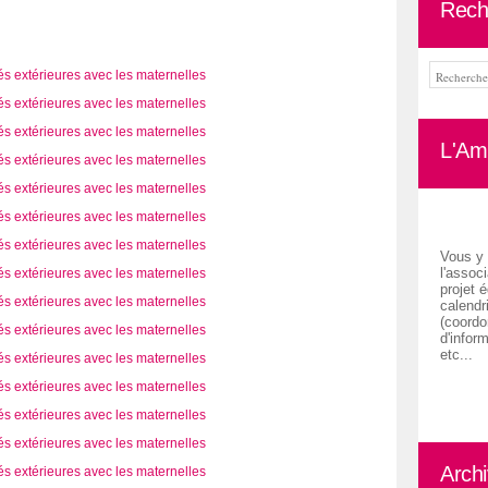
Rech
L'Ami
Vous y 
l'associ
projet é
calendr
(coordon
d'inform
etc...
Arch