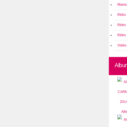
Maison
Rétro 
Rétro
Rétro 
Vidéo
Albu
Alb
CARN