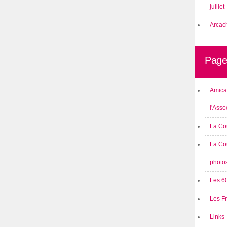
juillet
Arcach
Page
Amical
l'Asso
La Co
La Co
photo
Les 6
Les F
Links