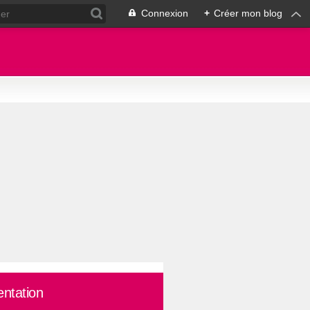
Connexion
+
Créer mon blog
entation