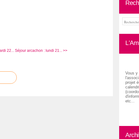
Rech
L'Ami
rdi 22...
Séjour arcachon : lundi 21... >>
Vous y 
l'associ
projet é
calendr
(coordon
d'inform
etc...
Arch