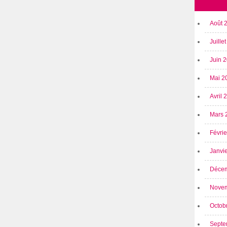
Août 
Juille
Juin 
Mai 2
Avril
Mars 
Févri
Janvi
Déce
Nove
Octob
Septe