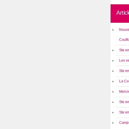
Artic
Nouve
Couff
Ste en
Les ve
Ste en
La Cou
Mercre
Ste en
Ste e
Camp 