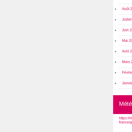
Août 
Juille
Juin 
Mai 2
Avril
Mars 
Févri
Janvi
Mété
https:/
france/