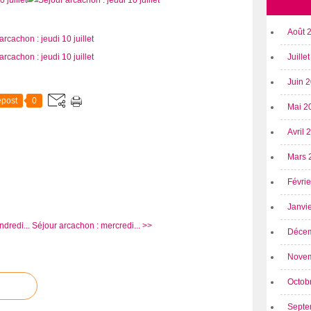
Août 
Juille
Juin 
post
0
Mai 2
Avril
Mars 
Févri
Janvi
dredi...
Séjour arcachon : mercredi... >>
Déce
Nove
Octob
Septe