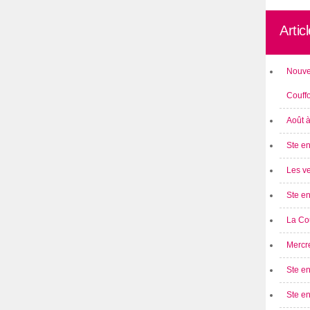
Artic
Nouve
Couff
Août 
Ste en
Les ve
Ste en
La Cou
Mercre
Ste en
Ste e