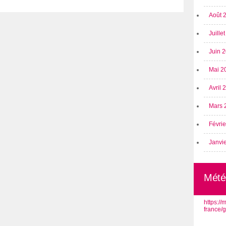
Août 
Juille
Juin 
Mai 2
Avril
Mars 
Févri
Janvi
Mété
https:/
france/