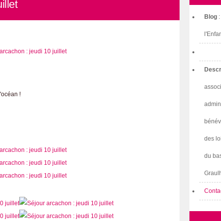
illet
Blog
l'Enfa
Descr
associ
l'océan !
admini
bénév
des lo
du bas
Graulh
Conta