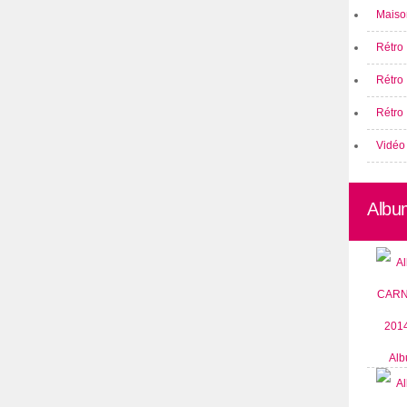
Maison
Rétro 
Rétro
Rétro 
Vidéo
Albu
Alb
CARN