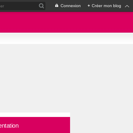
Connexion
+
Créer mon blog
entation