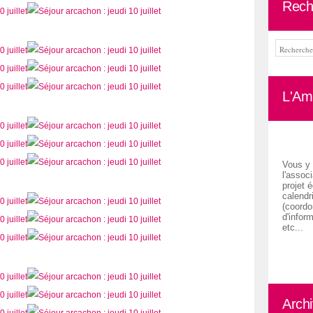
Rech
L'Ami
Vous y 
l'associ
projet é
calendr
(coordon
d'inform
etc...
Arch