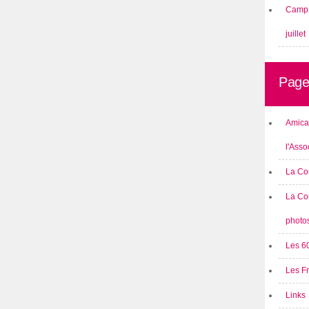
Camp 
juillet
Page
Amical
l'Asso
La Co
La Co
photo
Les 6
Les F
Links