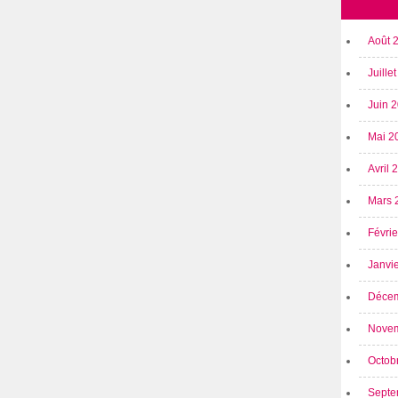
Août 
Juille
Juin 
Mai 2
Avril
Mars 
Févri
Janvi
Déce
Nove
Octob
Septe