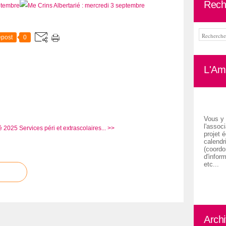
Rech
post
0
L'Ami
Vous y 
l'associ
é 2025
Services péri et extrascolaires... >>
projet é
calendr
(coordon
d'inform
etc...
Arch