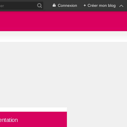
Connexion
+
Créer mon blog
entation