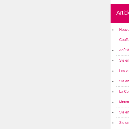
Artic
Nouve
Couff
Août 
Ste en
Les ve
Ste en
La Cou
Mercre
Ste en
Ste e