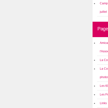
Camp 
juillet
Page
Amical
l'Asso
La Co
La Co
photo
Les 6
Les F
Links