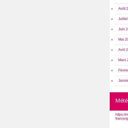
Août 
Juille
Juin 
Mai 2
Avril
Mars 
Févri
Janvi
Mété
https:/
france/