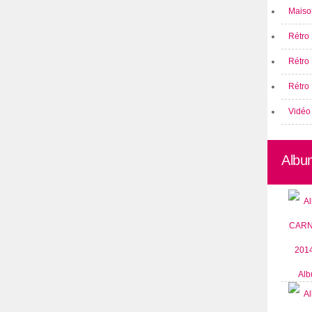
Maison
Rétro 
Rétro
Rétro 
Vidéo
Albu
Alb
CARN