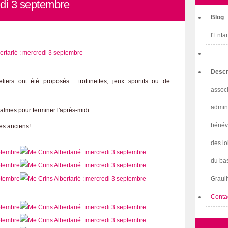
edi 3 septembre
Blog
l'Enfa
Descr
liers ont été proposés : trottinettes, jeux sportifs ou de
associ
admini
calmes pour terminer l'après-midi.
bénév
es anciens!
des lo
du bas
Graulh
Conta