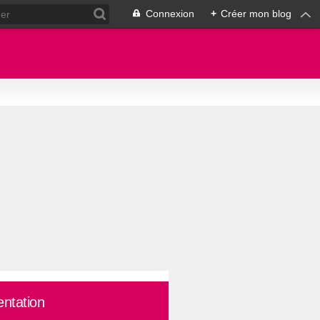
Connexion
+
Créer mon blog
entation