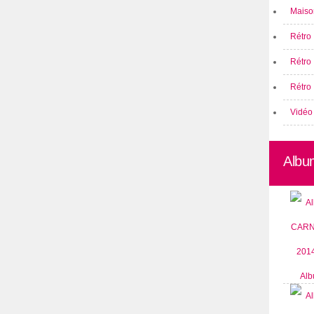
Maison
Rétro 
Rétro
Rétro 
Vidéo
Albu
Alb
CARN