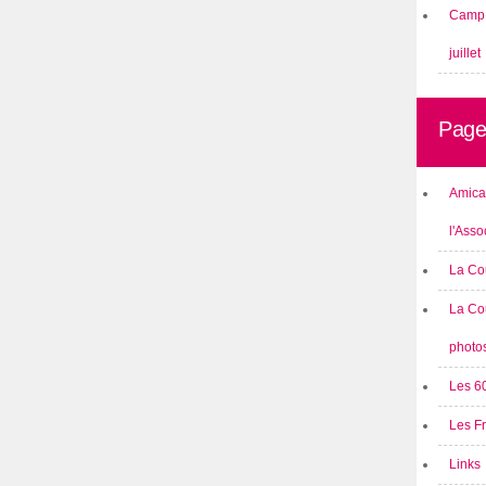
Camp 
juillet
Page
Amical
l'Asso
La Co
La Co
photo
Les 6
Les F
Links