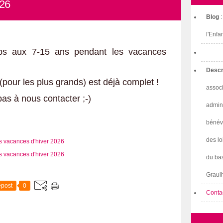
026
Blog
l'Enfa
ps aux 7-15 ans pendant les vacances
Descr
 (pour les plus grands) est déjà complet !
associ
as à nous contacter ;-)
admini
bénév
des lo
du bas
Graulh
post
0
Conta