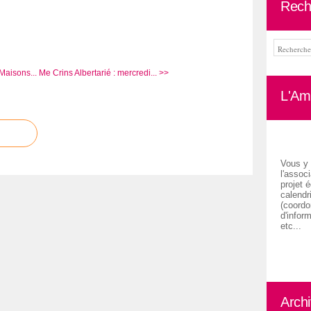
Rech
Maisons...
Me Crins Albertarié : mercredi... >>
L'Ami
Vous y 
l'associ
projet é
calendr
(coordon
d'inform
etc...
Arch