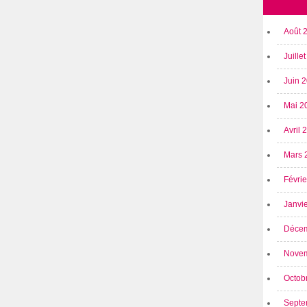
Août 
Juille
Juin 
Mai 2
Avril
Mars 
Févri
Janvi
Déce
Nove
Octob
Septe