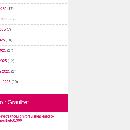
2025
(17)
t 2025
(37)
2025
(7)
025
(18)
 2025
(27)
2025
(12)
er 2025
(27)
er 2025
(10)
o : Graulhet
/meteofrance.com/previsions-meteo-
graulhet/81300