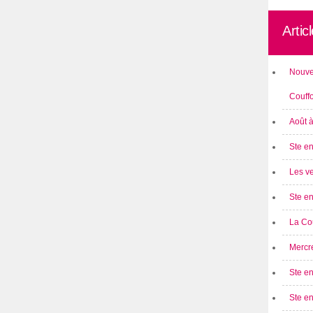
Artic
Nouve
Couff
Août 
Ste en
Les ve
Ste en
La Cou
Mercre
Ste en
Ste e