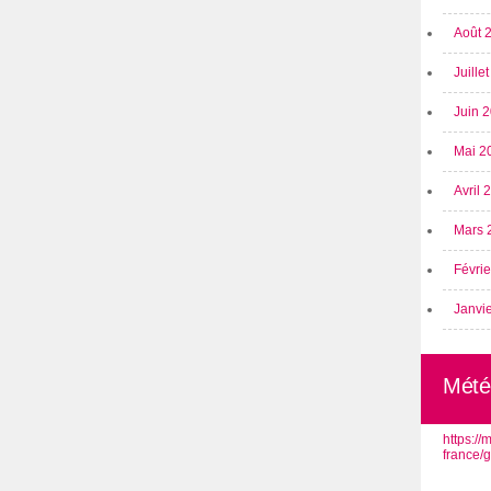
Août 
Juille
Juin 
Mai 2
Avril
Mars 
Févri
Janvi
Mété
https:/
france/