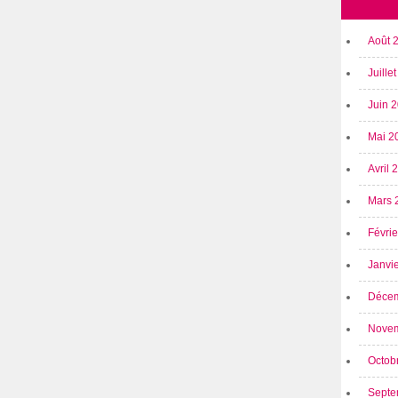
Août 
Juille
Juin 
Mai 2
Avril
Mars 
Févri
Janvi
Déce
Nove
Octob
Septe