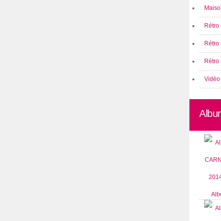
Maison
Rétro 
Rétro
Rétro 
Vidéo
Albu
Alb
CARN