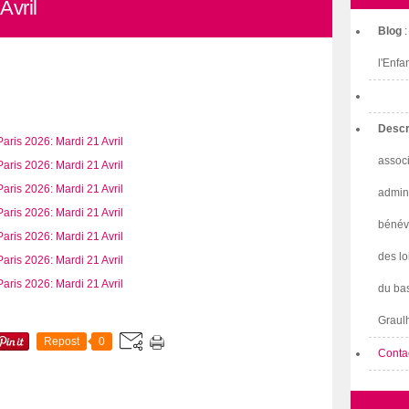
Avril
Blog
l'Enfa
Descr
associ
admini
bénév
des lo
du bas
Graulh
Repost
0
Conta