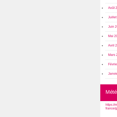
Août 
Juille
Juin 
Mai 2
Avril
Mars 
Févri
Janvi
Mété
https:/
france/