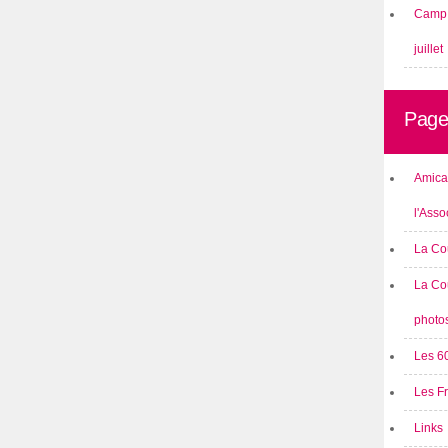
Camp 
juillet
Page
Amical
l'Asso
La Co
La Co
photo
Les 6
Les F
Links