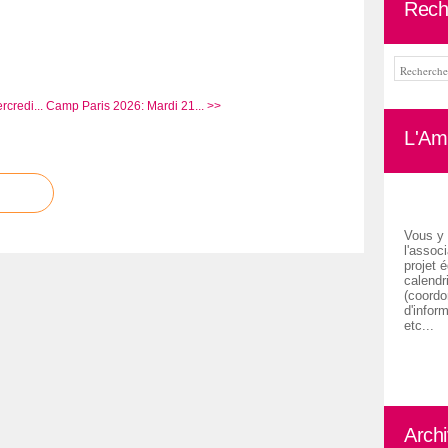
Rech
credi...
Camp Paris 2026: Mardi 21... >>
L'Ami
Vous y 
l'associ
projet é
calendr
(coordon
d'inform
etc...
Arch