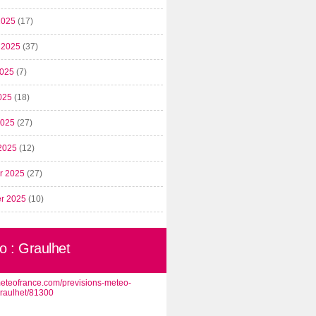
2025
(17)
t 2025
(37)
2025
(7)
025
(18)
 2025
(27)
2025
(12)
er 2025
(27)
er 2025
(10)
o : Graulhet
/meteofrance.com/previsions-meteo-
graulhet/81300