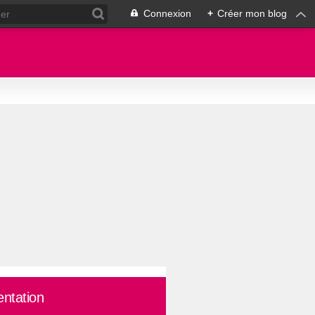
Connexion
+
Créer mon blog
entation