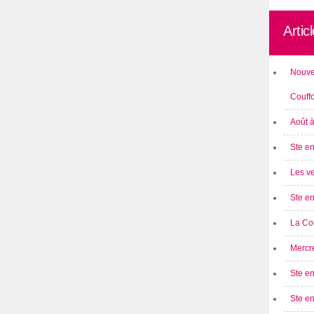
Artic
Nouve
Couff
Août 
Ste en
Les ve
Ste en
La Cou
Mercre
Ste en
Ste e