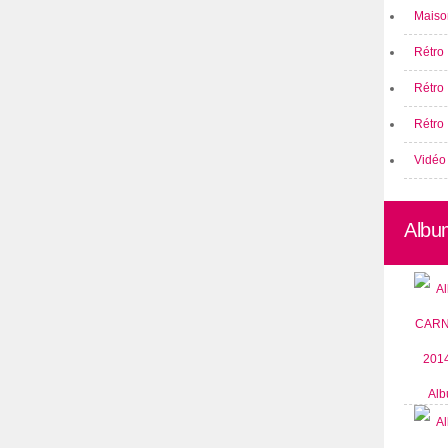
Maison
Rétro 
Rétro
Rétro 
Vidéo
Albu
Alb
CARN