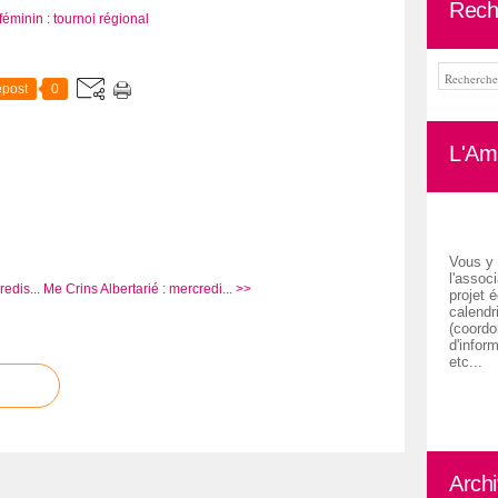
Rech
post
0
L'Ami
Vous y 
l'associ
edis...
Me Crins Albertarié : mercredi... >>
projet é
calendr
(coordon
d'inform
etc...
Arch