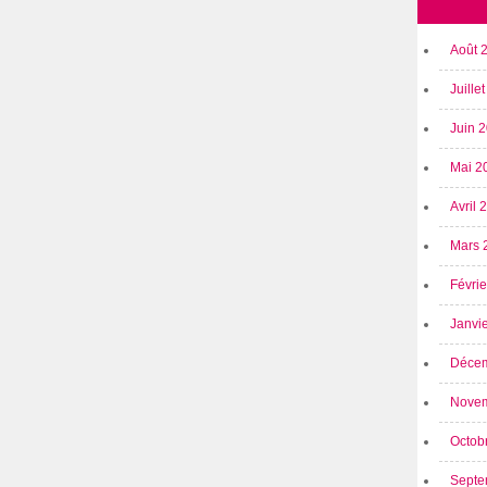
Août 
Juille
Juin 
Mai 2
Avril
Mars 
Févri
Janvi
Déce
Nove
Octob
Septe