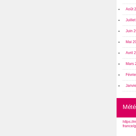
Août 
Juille
Juin 
Mai 2
Avril
Mars 
Févri
Janvi
Mété
https:/
france/