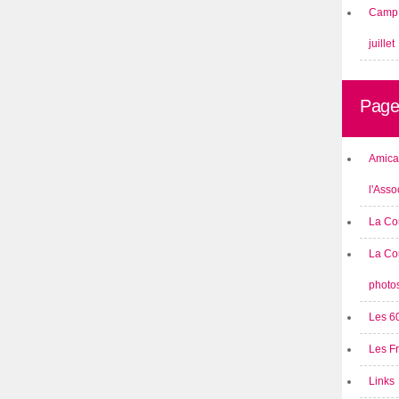
Camp 
juillet
Page
Amical
l'Asso
La Co
La Co
photo
Les 6
Les F
Links