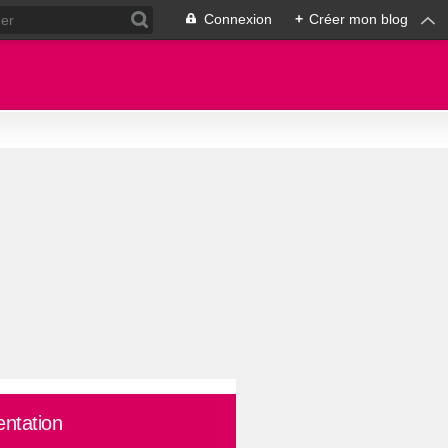
Connexion
+
Créer mon blog
entation