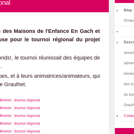
onal
Blog
l'Enfa
es des Maisons de l'Enfance En Gach et
use pour le tournoi régional du projet
Descr
associ
nds!, le tournoi réunissait des équipes de
admini
.
bénév
es, et à leurs animatrices/animateurs, qui
e Graulhet.
des lo
du bas
Graulh
Conta