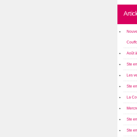
Artic
Nouve
Couff
Août 
Ste en
Les ve
Ste en
La Cou
Mercre
Ste en
Ste e