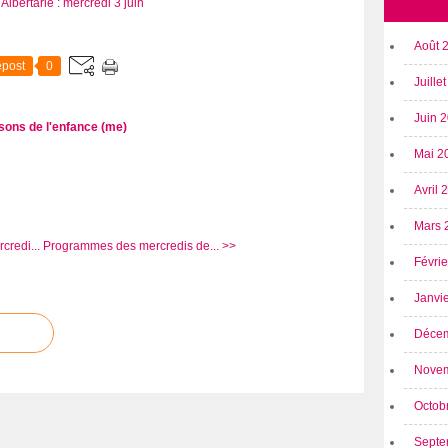
Août 
post
0
Juille
Juin 
sons de l'enfance (me)
Mai 2
Avril
Mars 
credi...
Programmes des mercredis de... >>
Févri
Janvi
Déce
Nove
Octob
Septe