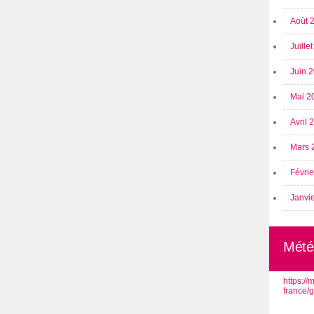
Août 
Juille
Juin 
Mai 2
Avril
Mars 
Févri
Janvi
Mété
https:/
france/