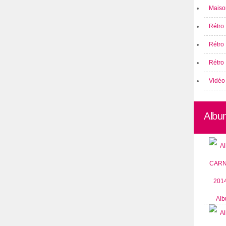
Maison
Rétro 
Rétro
Rétro 
Vidéo
Albu
Alb
CARN