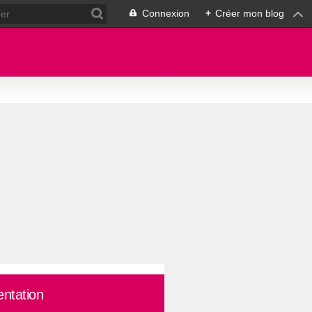
Connexion
+
Créer mon blog
entation