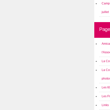
Camp 
juillet
Page
Amical
l'Asso
La Co
La Co
photo
Les 6
Les F
Links