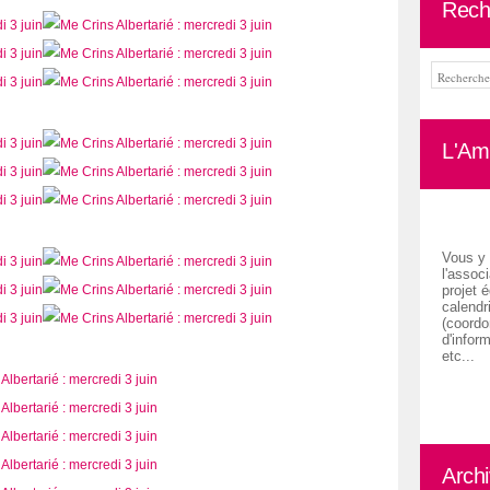
Rech
L'Ami
Vous y 
l'associ
projet é
calendr
(coordon
d'inform
etc...
Arch