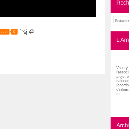
Rech
post
0
L'Ami
Vous y 
l'associ
projet é
calendr
(coordon
d'inform
etc...
Arch