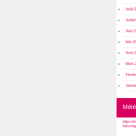
Août 
Juille
Juin 
Mai 2
Avril
Mars 
Févri
Janvi
Mété
https:/
france/