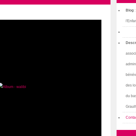
Blog
l'Enfa
Descr
associ
admini
bénév
des lo
du bas
Graulh
Conta