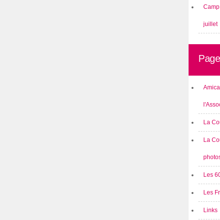
Camp 
juillet
Page
Amical
l'Asso
La Co
La Co
photo
Les 6
Les F
Links