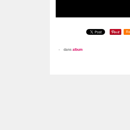
Re
-
dans
album