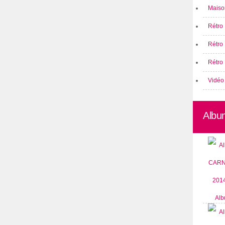
Maison
Rétro 
Rétro
Rétro 
Vidéo
Albu
Alb
CARN