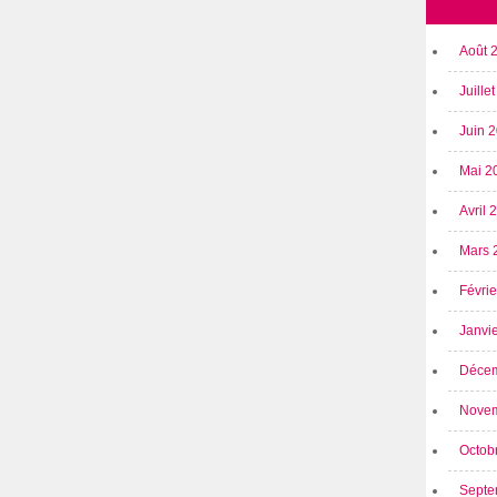
Août 
Juille
Juin 
Mai 2
Avril
Mars 
Févri
Janvi
Déce
Nove
Octob
Septe