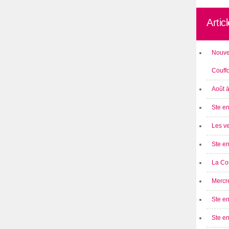
Artic
Nouve
Couff
Août 
Ste en
Les ve
Ste en
La Cou
Mercre
Ste en
Ste e