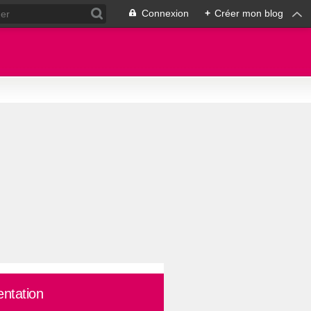
Connexion
+
Créer mon blog
entation