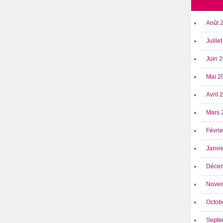
Août 
Juille
Juin 
Mai 2
Avril
Mars 
Févri
Janvi
Déce
Nove
Octob
Septe