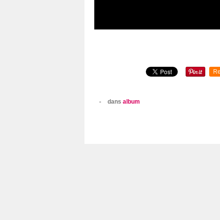
Re
-
dans
album