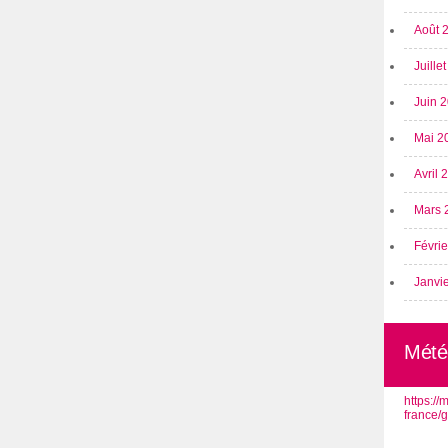
Août 
Juille
Juin 
Mai 2
Avril
Mars 
Févri
Janvi
Mété
https:/
france/