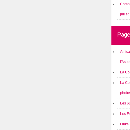
Camp 
juillet
Page
Amical
l'Asso
La Co
La Co
photo
Les 6
Les F
Links