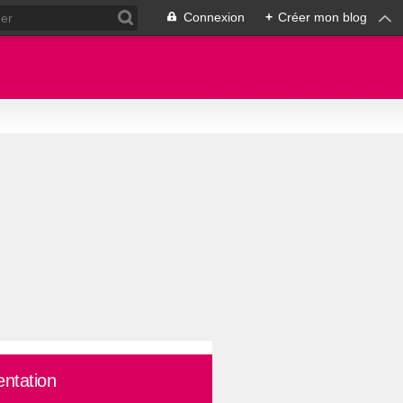
Connexion
+
Créer mon blog
entation