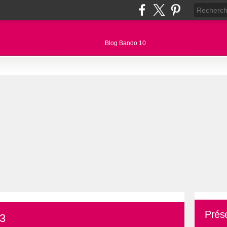
Prés
13