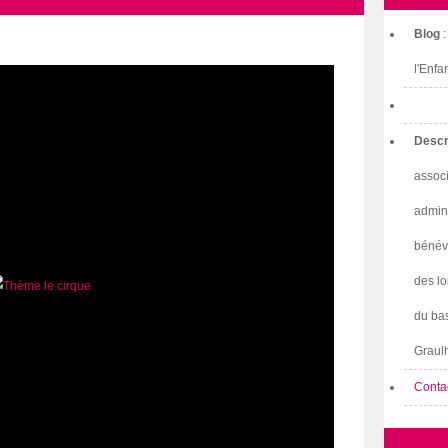
Blog
l'Enfa
Descr
associ
admini
bénév
des lo
du bas
Graulh
Conta