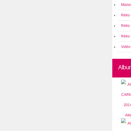
Maison
Rétro 
Rétro
Rétro 
Vidéo
Albu
Alb
CARN