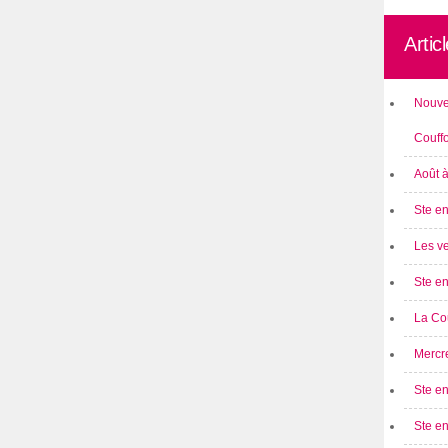
Artic
Nouve
Couff
Août 
Ste en
Les ve
Ste en
La Cou
Mercre
Ste en
Ste e