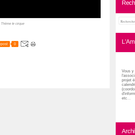
Rech
Thème le cirque
L'Ami
post
0
Vous y 
l'associ
projet é
calendr
(coordon
d'inform
etc...
Arch