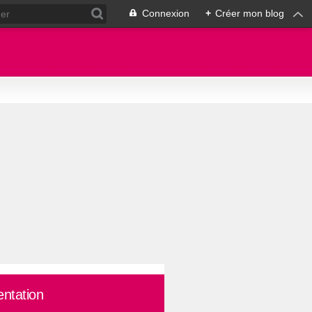
Connexion
+
Créer mon blog
entation