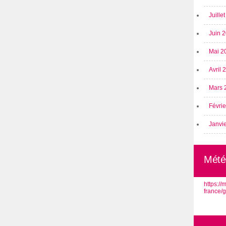
Juille
Juin 
Mai 2
Avril
Mars 
Févri
Janvi
Mété
https:/
france/