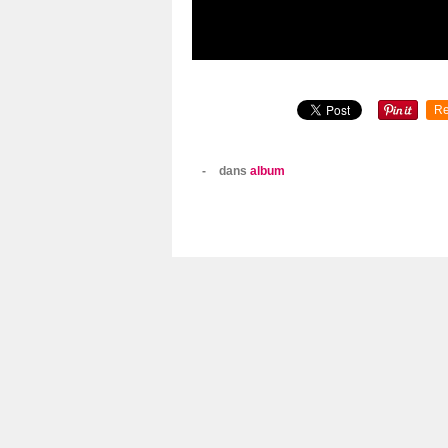
Re
-
dans
album