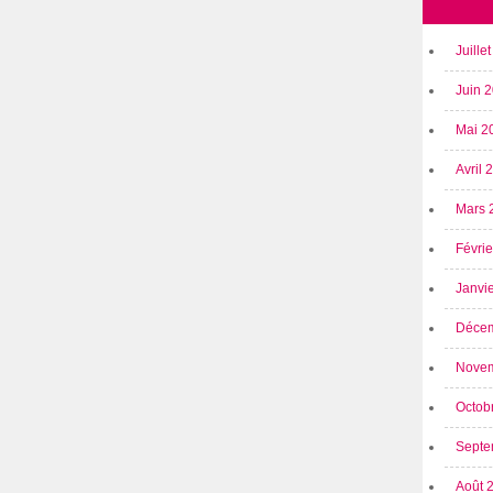
Juille
Juin 
Mai 2
Avril
Mars 
Févri
Janvi
Déce
Nove
Octob
Septe
Août 