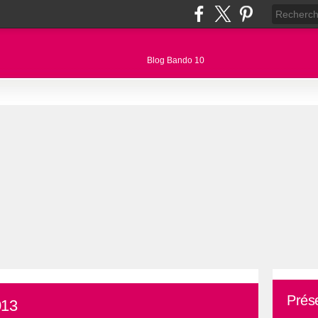
Prés
013