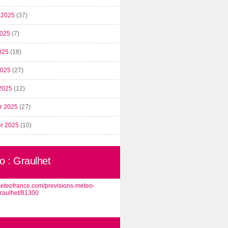
t 2025
(37)
2025
(7)
025
(18)
 2025
(27)
2025
(12)
er 2025
(27)
er 2025
(10)
o : Graulhet
/meteofrance.com/previsions-meteo-
graulhet/81300