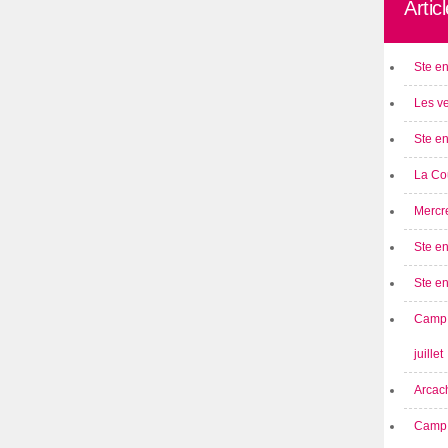
Artic
Ste en
Les ve
Ste en
La Cou
Mercre
Ste en
Ste e
Camp 
juillet
Arcach
Camp 