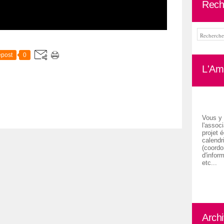
Rech
post
0
L'Ami
Vous y 
l'associ
projet é
calendr
(coordon
d'inform
etc...
Arch