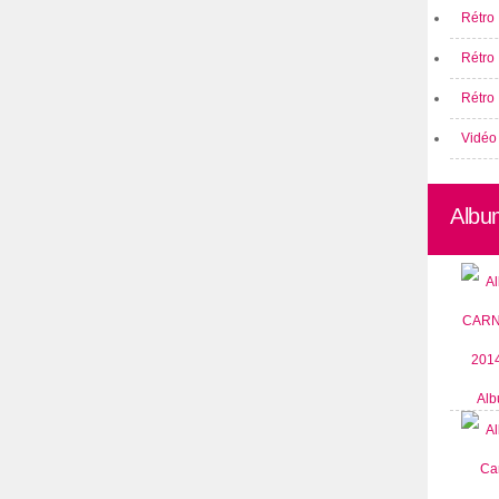
Rétro 
Rétro
Rétro 
Vidéo
Albu
Alb
CARN
2014