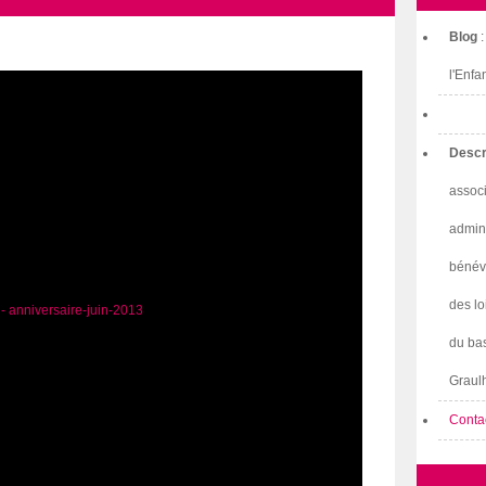
Blog
l'Enfa
Descr
associ
admini
bénév
des lo
du bas
Graulh
Conta