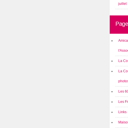
juillet
Page
Amical
l'Asso
La Co
La Co
photo
Les 6
Les F
Links
Maison