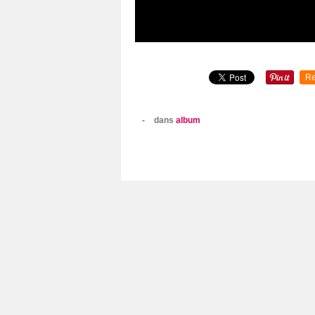
Re
-
dans
album