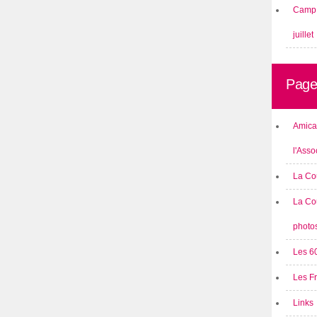
Camp 
juillet
Page
Amical
l'Asso
La Co
La Co
photo
Les 6
Les F
Links