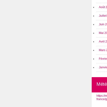
Août 
Juille
Juin 
Mai 2
Avril
Mars 
Févri
Janvi
Mété
https:/
france/