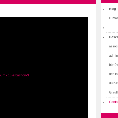
Blog
l'Enfa
Descr
associ
admini
bénév
des lo
du bas
Graulh
Conta