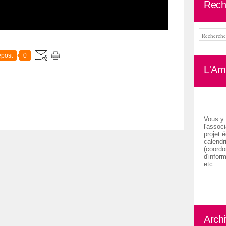
Rech
post
0
L'Ami
Vous y 
l'associ
projet é
calendr
(coordon
d'inform
etc...
Arch