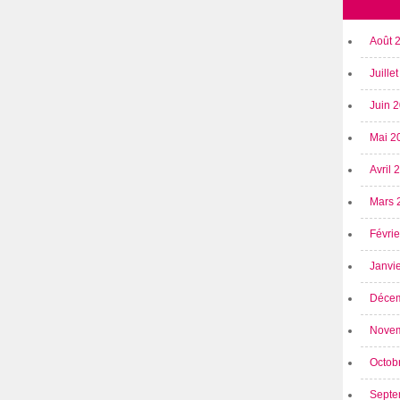
Août 
Juille
Juin 
Mai 2
Avril
Mars 
Févri
Janvi
Déce
Nove
Octob
Septe