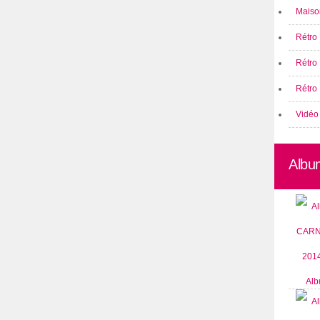
Maison
Rétro 
Rétro
Rétro 
Vidéo
Albu
Alb
CARN