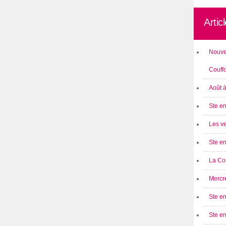
Artic
Nouve
Couff
Août 
Ste en
Les ve
Ste en
La Cou
Mercre
Ste en
Ste e