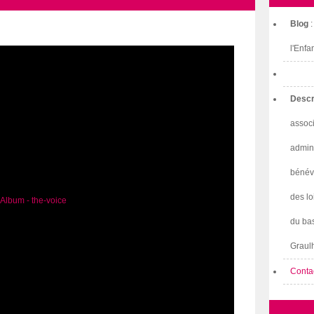
Blog
l'Enfa
Descr
associ
admini
bénév
des lo
du bas
Graulh
Conta