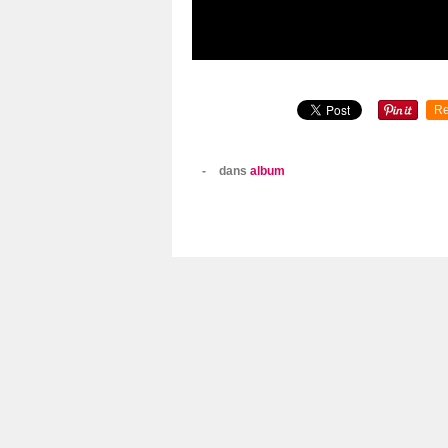
Re
-
dans
album