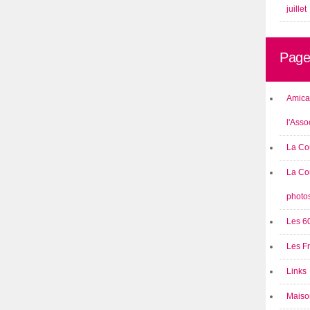
juillet
Page
Amical
l'Asso
La Co
La Co
photo
Les 6
Les F
Links
Maison