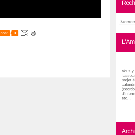
Rech
post
0
L'Ami
Vous y 
l'associ
projet é
calendr
(coordon
d'inform
etc...
Arch