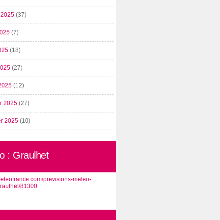
t 2025
(37)
2025
(7)
025
(18)
 2025
(27)
2025
(12)
er 2025
(27)
er 2025
(10)
o : Graulhet
/meteofrance.com/previsions-meteo-
graulhet/81300