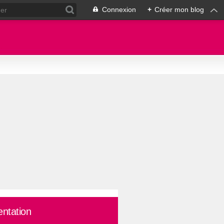
Connexion
+
Créer mon blog
entation