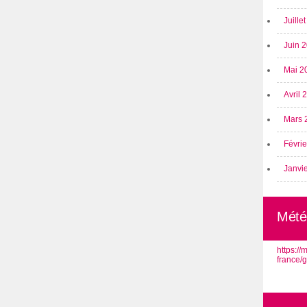
Juille
Juin 
Mai 2
Avril
Mars 
Févri
Janvi
Mété
https:/
france/