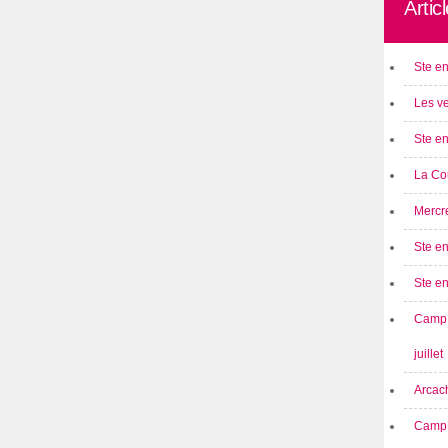
Artic
Ste en
Les ve
Ste en
La Cou
Mercre
Ste en
Ste e
Camp 
juillet
Arcach
Camp 