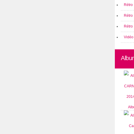
Rétro 
Rétro
Rétro 
Vidéo
Albu
Alb
CARN
2014