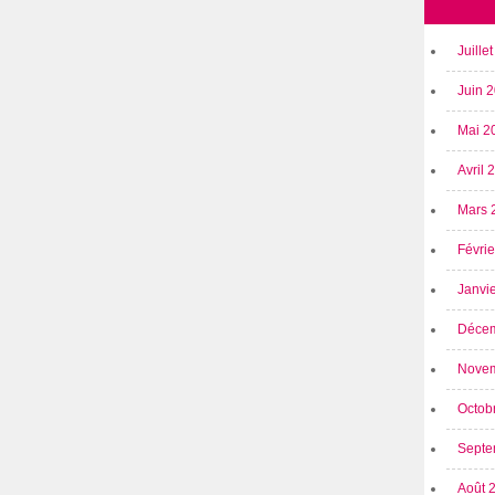
Juille
Juin 
Mai 2
Avril
Mars 
Févri
Janvi
Déce
Nove
Octob
Septe
Août 