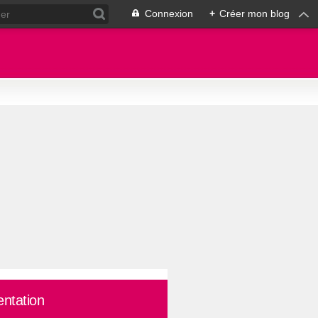
Connexion
+
Créer mon blog
entation