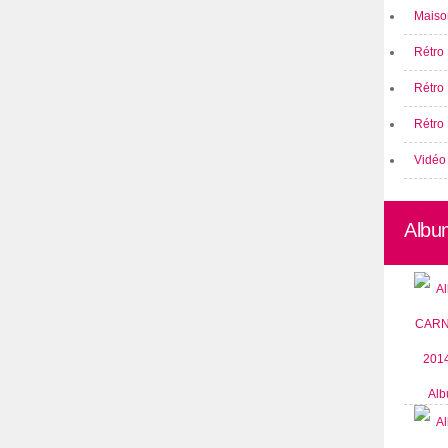
Maison
Rétro 
Rétro
Rétro 
Vidéo
Albu
Alb
CARN