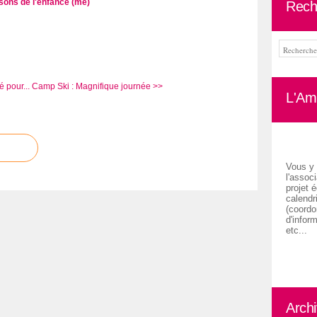
sons de l'enfance (me)
Rech
 pour...
Camp Ski : Magnifique journée >>
L'Ami
Vous y 
l'associ
projet é
calendr
(coordon
d'inform
etc...
Arch