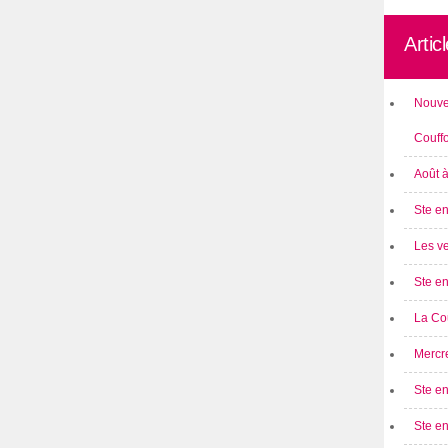
Artic
Nouve
Couff
Août 
Ste en
Les ve
Ste en
La Cou
Mercre
Ste en
Ste e