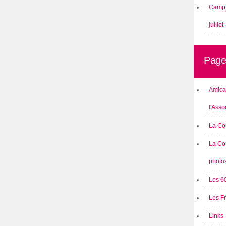
Camp 
juillet
Page
Amical
l'Asso
La Co
La Co
photo
Les 6
Les F
Links