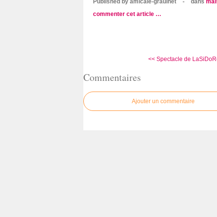
Published by amicale-graulhet
-
dans
mai
commenter cet article
…
<< Spectacle de LaSiDoRé
Commentaires
Ajouter un commentaire