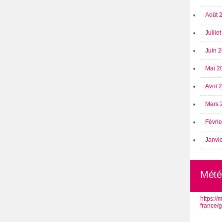
Août 
Juille
Juin 
Mai 2
Avril
Mars 
Févri
Janvi
Mété
https:/
france/