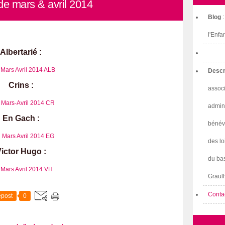
e mars & avril 2014
Blog
l'Enfa
Albertarié :
Mars Avril 2014 ALB
Descr
Crins :
associ
Mars-Avril 2014 CR
admini
En Gach :
bénév
Mars Avril 2014 EG
des lo
ictor Hugo :
du bas
Mars Avril 2014 VH
Graulh
Conta
post
0