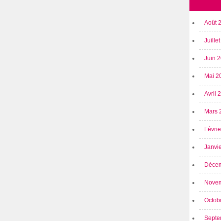
Août 
Juille
Juin 
Mai 2
Avril
Mars 
Févri
Janvi
Déce
Nove
Octob
Septe