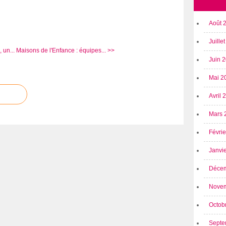
Août 
Juille
 un...
Maisons de l'Enfance : équipes... >>
Juin 
Mai 2
Avril
Mars 
Févri
Janvi
Déce
Nove
Octob
Septe