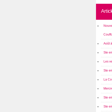
Artic
Nouve
Couff
Août 
Ste en
Les ve
Ste en
La Cou
Mercre
Ste en
Ste e