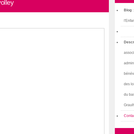
volley
Blog
l'Enfa
Descr
associ
admini
bénév
des lo
du bas
Graulh
Conta