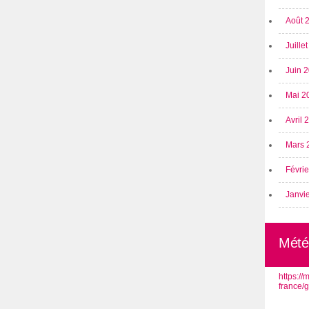
Août 
Juille
Juin 
Mai 2
Avril
Mars 
Févri
Janvi
Mété
https:/
france/