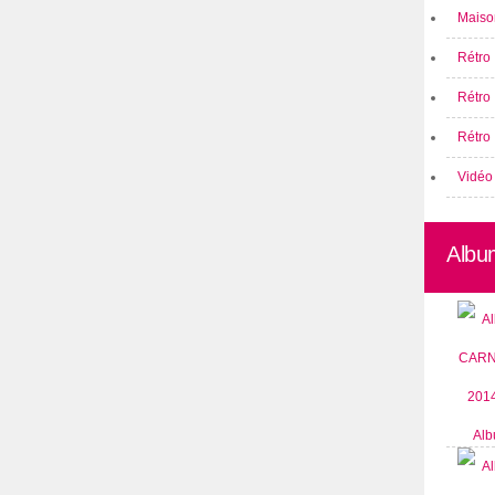
Maison
Rétro 
Rétro
Rétro 
Vidéo
Albu
Alb
CARN