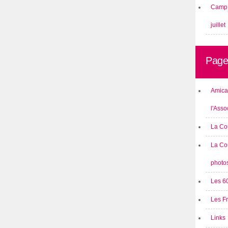
Camp 
juillet
Page
Amical
l'Asso
La Co
La Co
photo
Les 6
Les F
Links