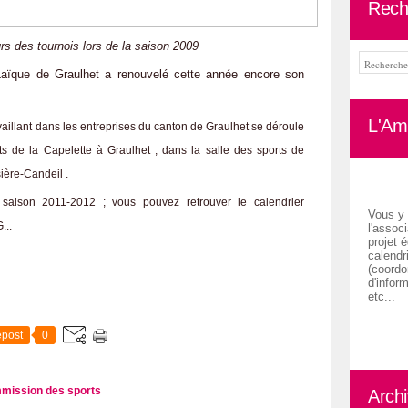
Rech
rs des tournois lors de la saison 2009
aïque de Graulhet a renouvelé cette année encore son
L'Ami
availlant dans les entreprises du canton de Graulhet se déroule
s de la Capelette à Graulhet , dans la salle des sports de
sière-Candeil .
saison 2011-2012 ; vous pouvez retrouver le calendrier
Vous y 
...
l'associ
projet é
calendr
(coordon
d'inform
etc...
post
0
mission des sports
Arch