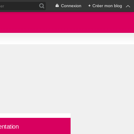
Connexion
+
Créer mon blog
entation