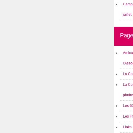
Camp 
juillet
Page
Amical
l'Asso
La Co
La Co
photo
Les 6
Les F
Links