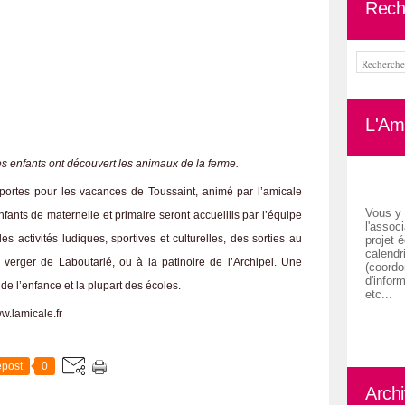
Rech
L'Ami
s enfants ont découvert les animaux de la ferme.
 portes pour les vacances de Toussaint, animé par l’amicale
Vous y 
nfants de maternelle et primaire seront accueillis par l’équipe
l'associ
 activités ludiques, sportives et culturelles, des sorties au
projet é
calendr
verger de Laboutarié, ou à la patinoire de l’Archipel. Une
(coordon
d'inform
de l’enfance et la plupart des écoles.
etc...
.lamicale.fr
post
0
Arch