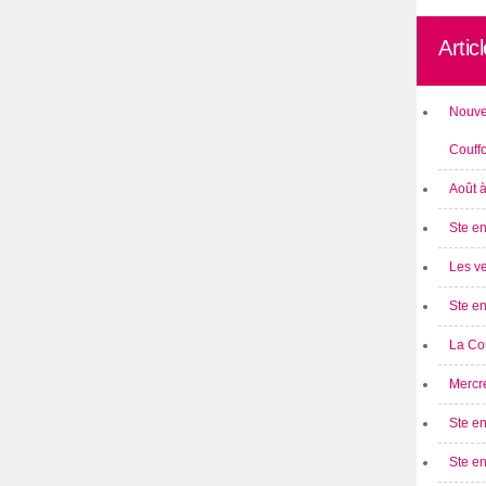
Artic
Nouve
Couff
Août 
Ste en
Les ve
Ste en
La Cou
Mercre
Ste en
Ste e