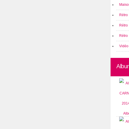
Maison
Rétro 
Rétro
Rétro 
Vidéo
Albu
Alb
CARN