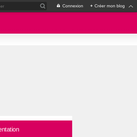
Connexion
+
Créer mon blog
entation