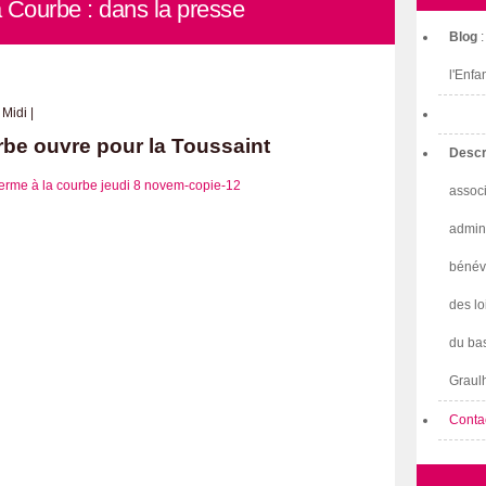
 Courbe : dans la presse
Blog
l'Enfa
 Midi |
rbe ouvre pour la Toussaint
Descr
associ
admini
bénév
des lo
du bas
Graulh
Conta