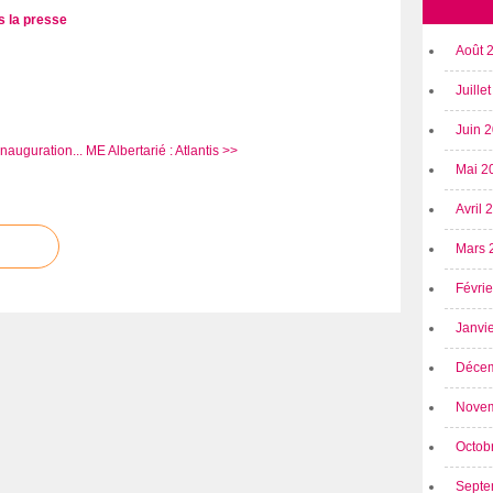
s la presse
Août 
Juille
Juin 
inauguration...
ME Albertarié : Atlantis >>
Mai 2
Avril
Mars 
Févri
Janvi
Déce
Nove
Octob
Septe