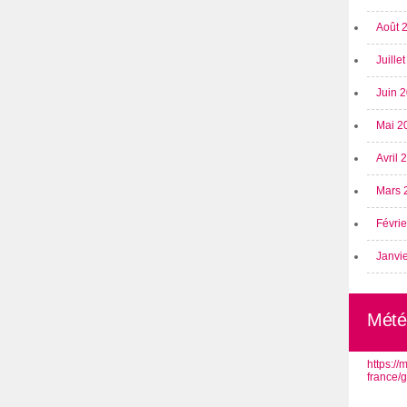
Août 
Juille
Juin 
Mai 2
Avril
Mars 
Févri
Janvi
Mété
https:/
france/