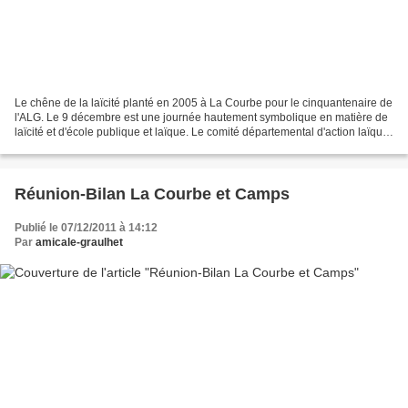
Le chêne de la laïcité planté en 2005 à La Courbe pour le cinquantenaire de
l'ALG. Le 9 décembre est une journée hautement symbolique en matière de
laïcité et d'école publique et laïque. Le comité départemental d'action laïque
du Tarn (CDAL) invite tous...
Réunion-Bilan La Courbe et Camps
Publié le 07/12/2011 à 14:12
Par
amicale-graulhet