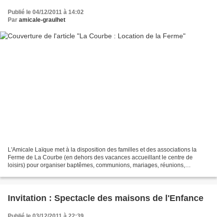
Publié le 04/12/2011 à 14:02
Par
amicale-graulhet
L'Amicale Laïque met à la disposition des familles et des associations la
Ferme de La Courbe (en dehors des vacances accueillant le centre de
loisirs) pour organiser baptêmes, communions, mariages, réunions,
séminaires, retrouvailles, apéritifs, etc......
Invitation : Spectacle des maisons de l'Enfance
Publié le 03/12/2011 à 22:39