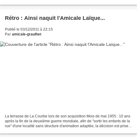
Rétro : Ainsi naquit l'Amicale Laïque...
Publié le 03/12/2011 à 22:15
Par
amicale-graulhet
La terrasse de La Courbe lors de son acquisition Mois de mai 1955 : 10 ans
après la fin de la deuxième guerre mondiale, afin de "sortir les enfants de la
rue" d'une localité sans structure d'animation adaptée, la décision est prise
de doter Graulhet d'un...