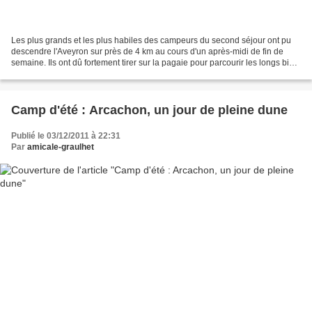
Les plus grands et les plus habiles des campeurs du second séjour ont pu
descendre l'Aveyron sur près de 4 km au cours d'un après-midi de fin de
semaine. Ils ont dû fortement tirer sur la pagaie pour parcourir les longs biefs
calmes, longer les maisons...
Camp d'été : Arcachon, un jour de pleine dune
Publié le 03/12/2011 à 22:31
Par
amicale-graulhet