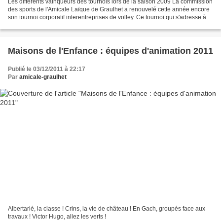
Les différents vainqueurs des tournois lors de la saison 2009 La commission
des sports de l'Amicale Laïque de Graulhet a renouvelé cette année encore
son tournoi corporatif interentreprises de volley. Ce tournoi qui s'adresse à
tous les adultes travaillant...
Maisons de l'Enfance : équipes d'animation 2011
Publié le 03/12/2011 à 22:17
Par
amicale-graulhet
Albertarié, la classe ! Crins, la vie de château ! En Gach, groupés face aux
travaux ! Victor Hugo, allez les verts !