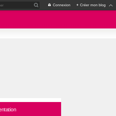
Connexion
+
Créer mon blog
entation