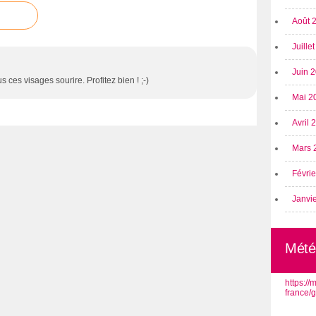
Août 
Juille
Juin 
 ces visages sourire. Profitez bien ! ;-)
Mai 2
Avril
Mars 
Févri
Janvi
Mété
https:/
france/