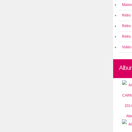
Maison
Rétro 
Rétro
Rétro 
Vidéo
Albu
Alb
CARN