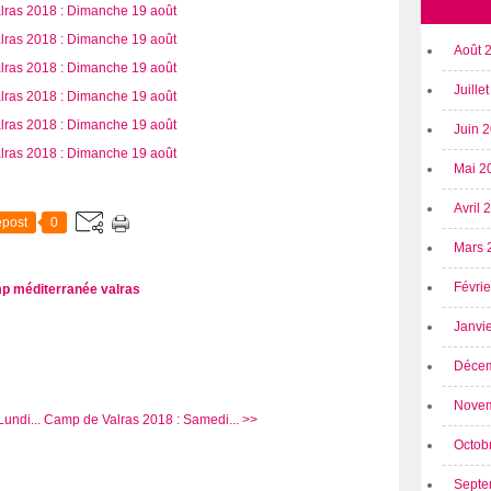
Août 
Juille
Juin 
Mai 2
Avril
post
0
Mars 
Févri
p méditerranée
valras
Janvi
Déce
Nove
undi...
Camp de Valras 2018 : Samedi... >>
Octob
Septe