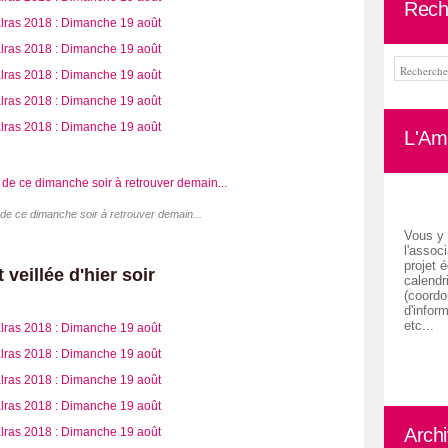
Rech
L'Ami
 de ce dimanche soir à retrouver demain...
Vous y 
l'associ
projet é
 veillée d'hier soir
calendr
(coordon
d'inform
etc...
Arch