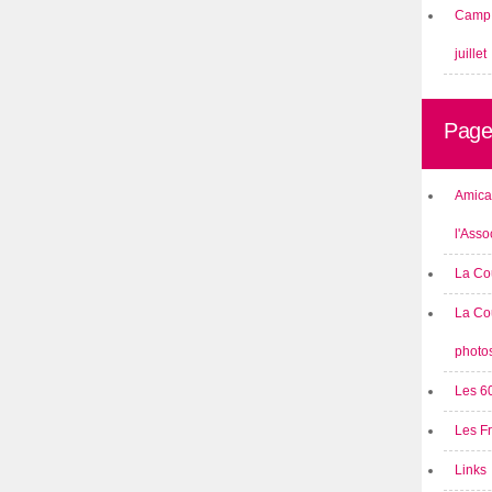
Camp 
juillet
Page
Amical
l'Asso
La Co
La Co
photo
Les 6
Les F
Links