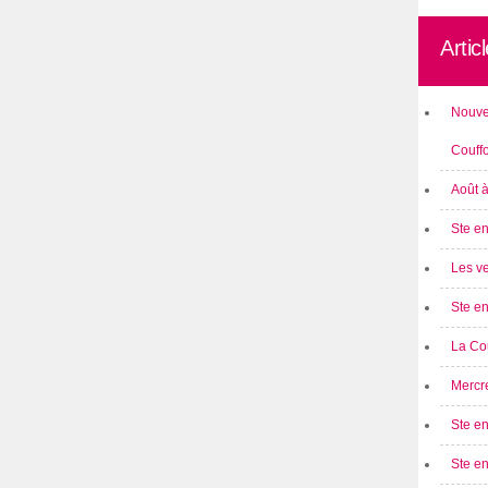
Artic
Nouve
Couff
Août 
Ste en
Les ve
Ste en
La Cou
Mercre
Ste en
Ste e