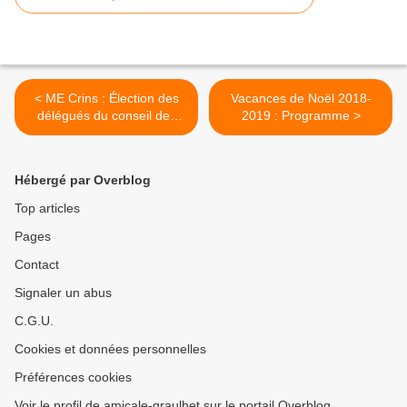
< ME Crins : Élection des
Vacances de Noël 2018-
délégués du conseil des
2019 : Programme >
enfants
Hébergé par Overblog
Top articles
Pages
Contact
Signaler un abus
C.G.U.
Cookies et données personnelles
Préférences cookies
Voir le profil de amicale-graulhet sur le portail Overblog