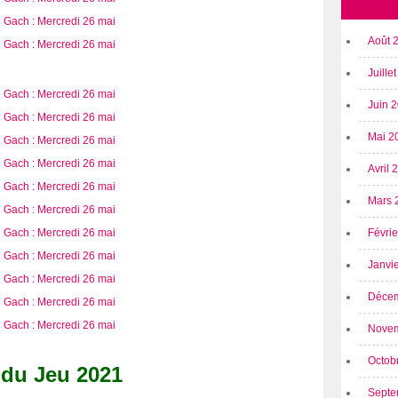
Août 
Juille
Juin 
Mai 2
Avril
Mars 
Févri
Janvi
Déce
Nove
Octob
 du Jeu 2021
Septe