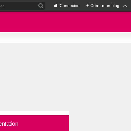
Connexion
+
Créer mon blog
entation