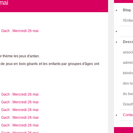
mai
Blog
l'Enfa
Descr
associ
ur thème les jeux d'antan.
admini
 de jeux en bois géants et les enfants par groupes d'âges ont
bénév
des lo
du bas
Graulh
Conta