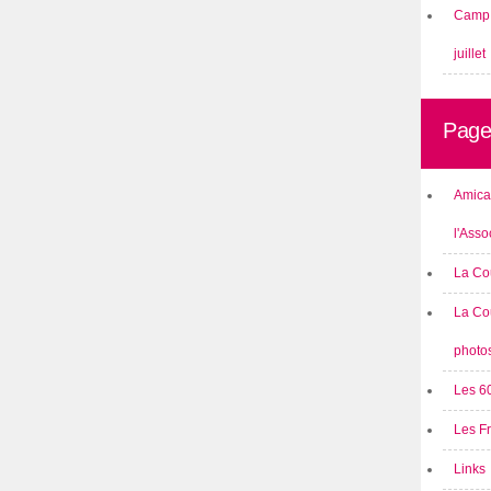
Camp 
juillet
Page
Amical
l'Asso
La Co
La Co
photo
Les 6
Les F
Links