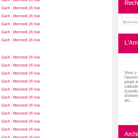
Rech
L'Ami
Vous y 
l'associ
projet é
calendr
(coordon
d'inform
etc...
Arch