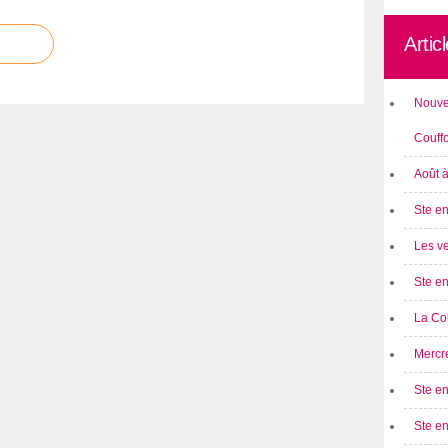
Artic
Nouve
Couff
Août 
Ste en
Les ve
Ste en
La Cou
Mercre
Ste en
Ste e