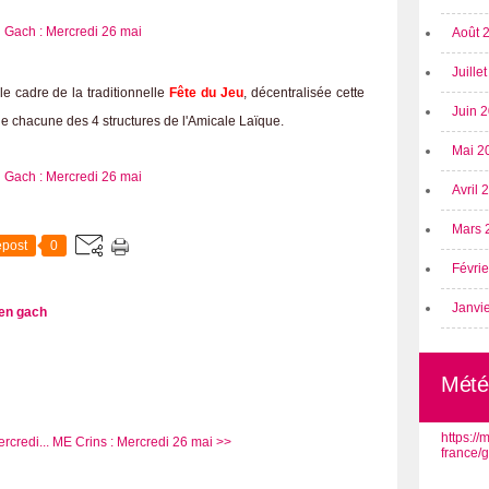
Août 
Juille
e cadre de la traditionnelle
Fête du Jeu
, décentralisée cette
Juin 
e chacune des 4 structures de l'Amicale Laïque.
Mai 2
Avril
Mars 
post
0
Févri
Janvi
en gach
Mété
https:/
rcredi...
ME Crins : Mercredi 26 mai >>
france/