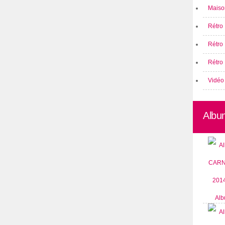
Maison
Rétro 
Rétro
Rétro 
Vidéo
Albu
Alb
CARN