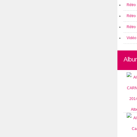
Rétro 
Rétro
Rétro 
Vidéo
Albu
Alb
CARN
2014