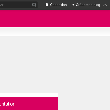
Connexion
+
Créer mon blog
entation