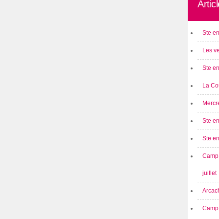
Artic
Ste en
Les ve
Ste en
La Cou
Mercre
Ste en
Ste e
Camp 
juillet
Arcach
Camp 