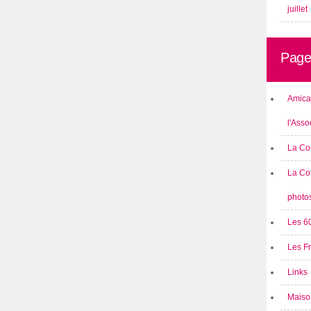
juillet
Page
Amical
l'Asso
La Co
La Co
photo
Les 6
Les F
Links
Maison