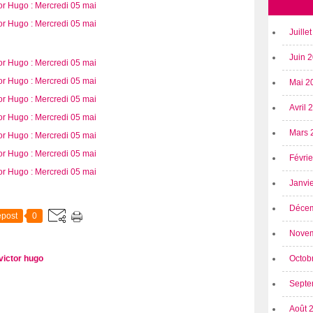
Juille
Juin 
Mai 2
Avril
Mars 
Févri
Janvi
Déce
post
0
Nove
victor hugo
Octob
Septe
Août 