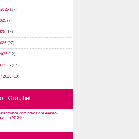
t 2025
(37)
2025
(7)
025
(18)
 2025
(27)
2025
(12)
er 2025
(27)
er 2025
(10)
o : Graulhet
/meteofrance.com/previsions-meteo-
graulhet/81300