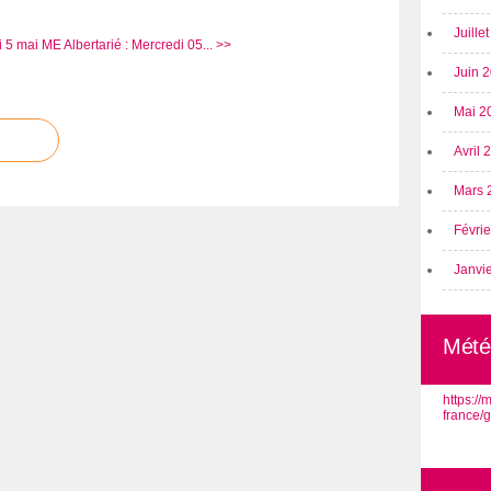
Juille
i 5 mai
ME Albertarié : Mercredi 05... >>
Juin 
Mai 2
Avril
Mars 
Févri
Janvi
Mété
https:/
france/