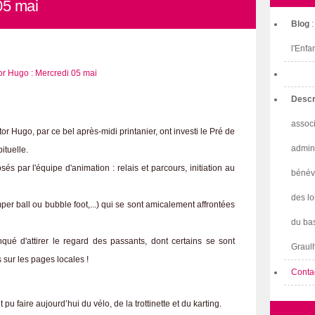
05 mai
Blog
l'Enfa
Descr
associ
 Hugo, par ce bel après-midi printanier, ont investi le Pré de
admini
ituelle.
sés par l'équipe d'animation : relais et parcours, initiation au
bénév
des lo
er ball ou bubble foot,...) qui se sont amicalement affrontées
du bas
ué d'attirer le regard des passants, dont certains se sont
Graulh
sur les pages locales !
Conta
u faire aujourd’hui du vélo, de la trottinette et du karting.