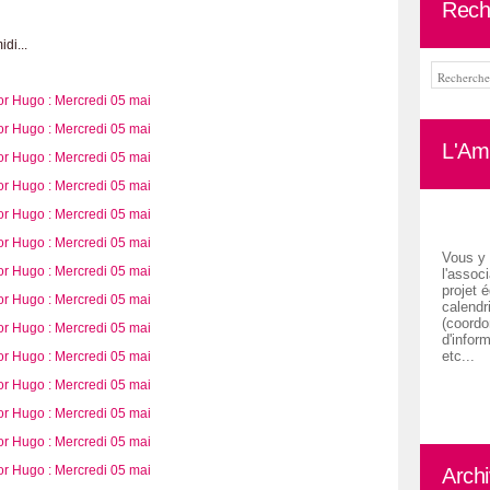
Rech
di...
L'Ami
Vous y 
l'associ
projet é
calendr
(coordon
d'inform
etc...
Arch