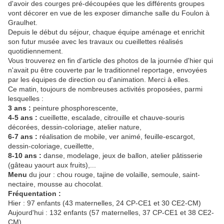
d'avoir des courges pré-découpées que les différents groupes
vont décorer en vue de les exposer dimanche salle du Foulon à
Graulhet.
Depuis le début du séjour, chaque équipe aménage et enrichit
son futur musée avec les travaux ou cueillettes réalisés
quotidiennement.
Vous trouverez en fin d'article des photos de la journée d'hier qui
n'avait pu être couverte par le traditionnel reportage, envoyées
par les équipes de direction ou d'animation. Merci à elles.
Ce matin, toujours de nombreuses activités proposées, parmi
lesquelles :
3 ans :
peinture phosphorescente,
4-5 ans :
cueillette, escalade, citrouille et chauve-souris
décorées, dessin-coloriage, atelier nature,
6-7 ans :
réalisation de mobile, ver animé, feuille-escargot,
dessin-coloriage, cueillette,
8-10 ans :
danse, modelage, jeux de ballon, atelier pâtisserie
(gâteau yaourt aux fruits),...
Menu
du jour : chou rouge, tajine de volaille, semoule, saint-
nectaire, mousse au chocolat.
Fréquentation :
Hier : 97 enfants (43 maternelles, 24 CP-CE1 et 30 CE2-CM)
Aujourd'hui : 132 enfants (57 maternelles, 37 CP-CE1 et 38 CE2-
CM).