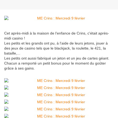
Cet après-midi à la maison de l'enfance de Crins, c'était après-
midi casino !
Les petits et les grands ont pu, à l'aide de leurs jetons, jouer à
des jeux de casino tels que le blackjack, la roulette, le 421, la
bataille,...
Les petits ont aussi fabriqué un jeton et un jeu de cartes géant.
Chacun a remporté un petit bonus pour le moment du goûter
grâce à ses gains.