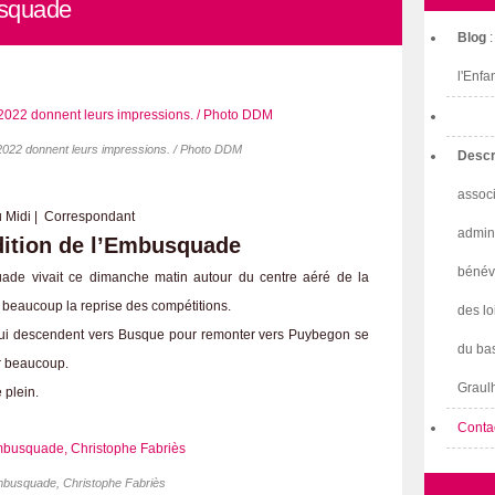
usquade
Blog
l'Enfa
 2022 donnent leurs impressions. / Photo DDM
Descr
associ
u Midi | Correspondant
admini
dition de l’Embusquade
bénév
uade vivait ce dimanche matin autour du centre aéré de la
r beaucoup la reprise des compétitions.
des lo
ns qui descendent vers Busque pour remonter vers Puybegon se
du bas
ur beaucoup.
Graulh
 plein.
Conta
mbusquade, Christophe Fabriès