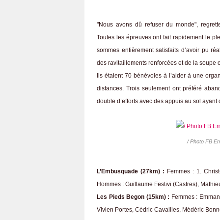
"Nous avons dû refuser du monde", regrette 
Toutes les épreuves ont fait rapidement le ple
sommes entièrement satisfaits d’avoir pu réa
des ravitaillements renforcées et de la soupe 
Ils étaient 70 bénévoles à l’aider à une organ
distances. Trois seulement ont préféré aband
double d’efforts avec des appuis au sol ayant d
/ Photo FB E
L’Embusquade (27km) :
Femmes : 1. Christ
Hommes : Guillaume Festivi (Castres), Mathieu
Les Pieds Begon (15km) :
Femmes : Emmanuel
Vivien Portes, Cédric Cavailles, Médéric Bonn