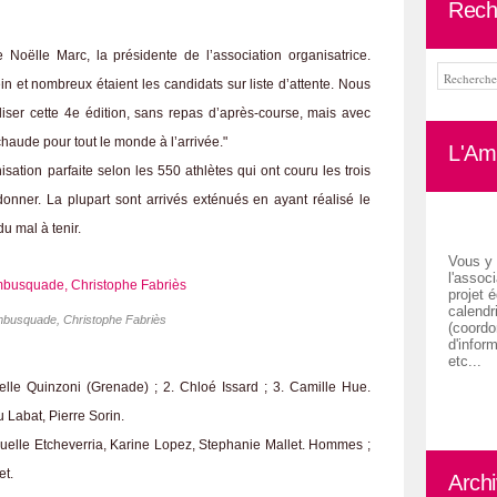
Rech
Noëlle Marc, la présidente de l’association organisatrice.
in et nombreux étaient les candidats sur liste d’attente. Nous
liser cette 4e édition, sans repas d’après-course, mais avec
chaude pour tout le monde à l’arrivée."
L'Ami
isation parfaite selon les 550 athlètes qui ont couru les trois
onner. La plupart sont arrivés exténués en ayant réalisé le
u mal à tenir.
Vous y 
l'associ
projet é
calendr
mbusquade, Christophe Fabriès
(coordon
d'inform
etc...
elle Quinzoni (Grenade) ; 2. Chloé Issard ; 3. Camille Hue.
 Labat, Pierre Sorin.
le Etcheverria, Karine Lopez, Stephanie Mallet. Hommes ;
et.
Arch