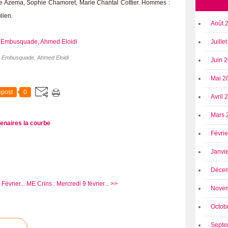
 Azema, Sophie Chamoret, Marie Chantal Cottier. Hommes :
lien.
Août 
Juille
B Embusquade, Ahmed Eloidi
Juin 
Mai 2
post
0
Avril
Mars 
tenaires
la courbe
Févri
Janvi
Déce
évrier...
ME Crins : Mercredi 9 février... >>
Nove
Octob
Septe