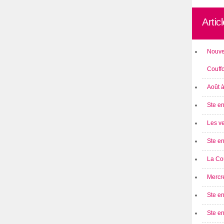
Artic
Nouve
Couff
Août 
Ste en
Les ve
Ste en
La Cou
Mercre
Ste en
Ste e