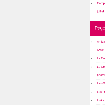
Camp 
juillet
Page
Amical
l'Asso
La Co
La Co
photo
Les 6
Les F
Links