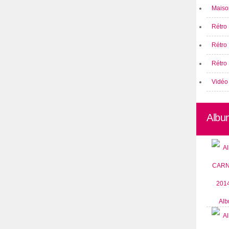
Maison
Rétro 
Rétro
Rétro 
Vidéo
Albu
Alb
CARN