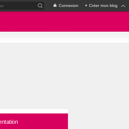
Connexion
+
Créer mon blog
entation