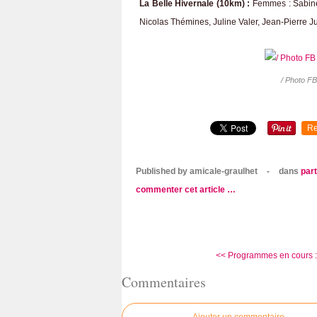
La Belle Hivernale (10km) :
Femmes : Sabine
Nicolas Thémines, Juline Valer, Jean-Pierre Ju
/ Photo F
Re
Published by amicale-graulhet
-
dans
par
commenter cet article
…
<< Programmes en cours : F
Commentaires