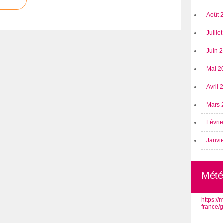
Août 
Juille
Juin 
Mai 2
Avril
Mars 
Févri
Janvi
Mété
https:/
france/