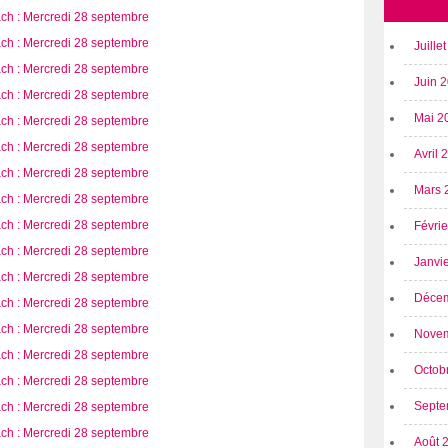
Juille
Juin 
Mai 2
Avril
Mars 
Févri
Janvi
Déce
Nove
Octob
Septe
Août 