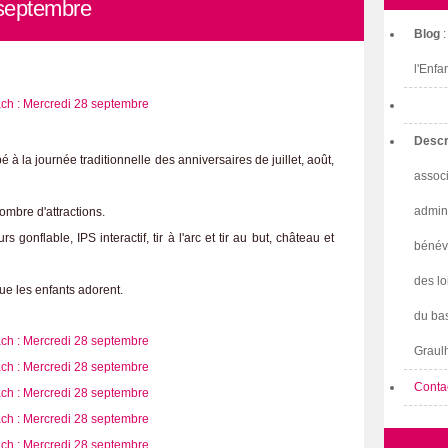
septembre
Blog
l'Enfa
Descr
 à la journée traditionnelle des anniversaires de juillet, août,
associ
admini
mbre d'attractions.
gonflable, IPS interactif, tir à l'arc et tir au but, château et
bénév
g.
des lo
ue les enfants adorent.
du bas
Graulh
Conta