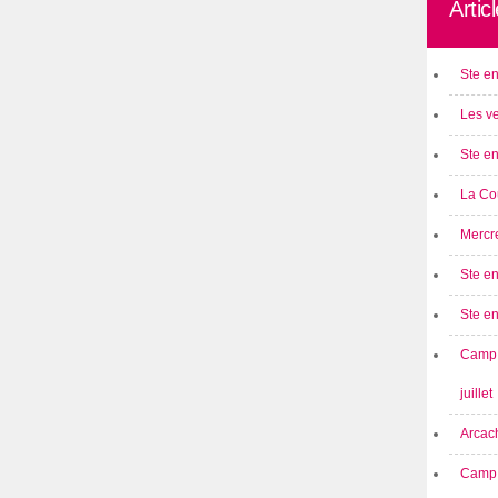
Artic
Ste en
Les ve
Ste en
La Cou
Mercre
Ste en
Ste e
Camp 
juillet
Arcach
Camp 