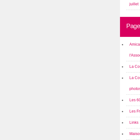
juillet
Page
Amical
l'Asso
La Co
La Co
photo
Les 6
Les F
Links
Maison