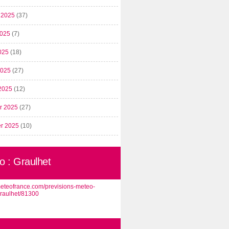
t 2025
(37)
2025
(7)
025
(18)
 2025
(27)
2025
(12)
er 2025
(27)
er 2025
(10)
o : Graulhet
/meteofrance.com/previsions-meteo-
graulhet/81300