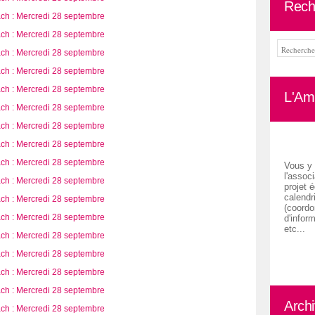
Rech
L'Ami
Vous y 
l'associ
projet é
calendr
(coordon
d'inform
etc...
Arch