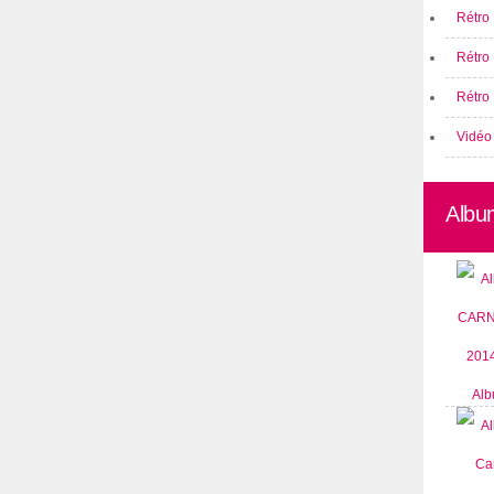
Rétro 
Rétro
Rétro 
Vidéo
Albu
Alb
CARN
2014