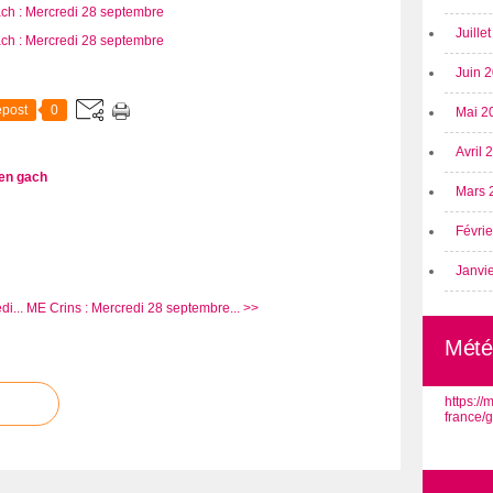
Juille
Juin 
post
0
Mai 2
Avril
en gach
Mars 
Févri
Janvi
i...
ME Crins : Mercredi 28 septembre... >>
Mété
https:/
france/