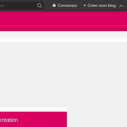
Connexion
+
Créer mon blog
entation