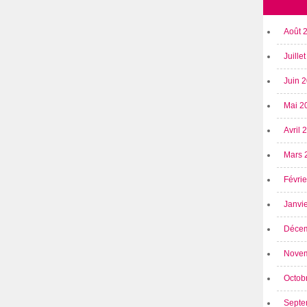
Août 
Juille
Juin 
Mai 2
Avril
Mars 
Févri
Janvi
Déce
Nove
Octob
Septe