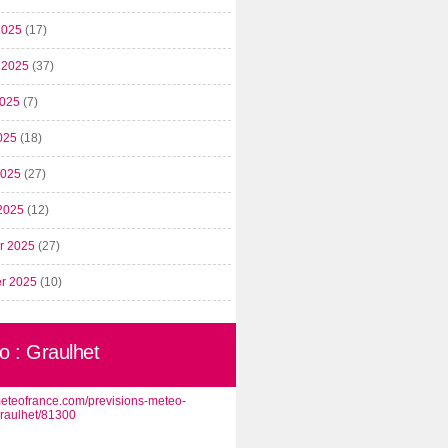
2025
(17)
t 2025
(37)
2025
(7)
025
(18)
 2025
(27)
2025
(12)
er 2025
(27)
er 2025
(10)
o : Graulhet
/meteofrance.com/previsions-meteo-
graulhet/81300