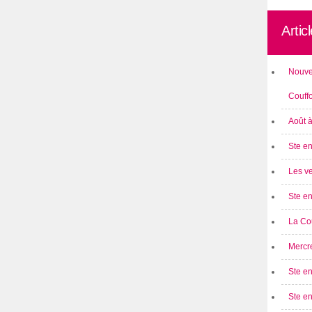
Artic
Nouve
Couff
Août 
Ste en
Les ve
Ste en
La Cou
Mercre
Ste en
Ste e