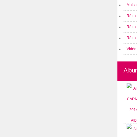
Maison
Rétro 
Rétro
Rétro 
Vidéo
Albu
Alb
CARN