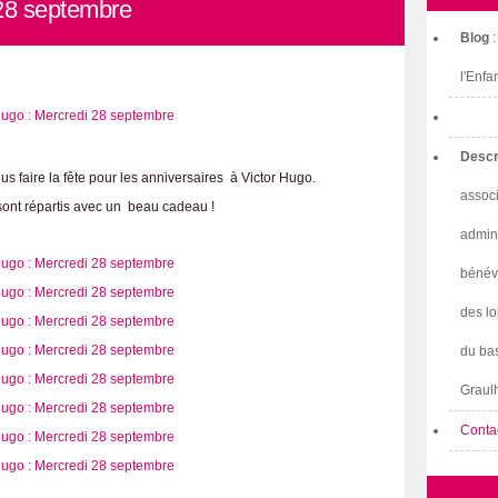
28 septembre
Blog
l'Enfa
Descr
s faire la fête pour les anniversaires à Victor Hugo.
associ
 sont répartis avec un beau cadeau !
admini
bénév
des lo
du bas
Graulh
Conta