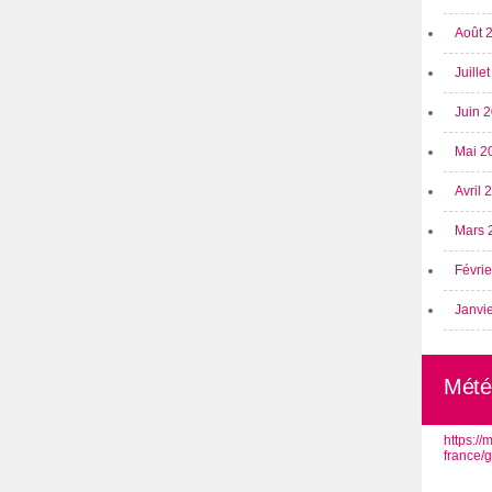
Août 
Juille
Juin 
Mai 2
Avril
Mars 
Févri
Janvi
Mété
https:/
france/