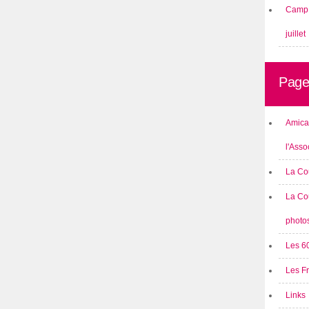
Camp 
juillet
Page
Amical
l'Asso
La Co
La Co
photo
Les 6
Les F
Links