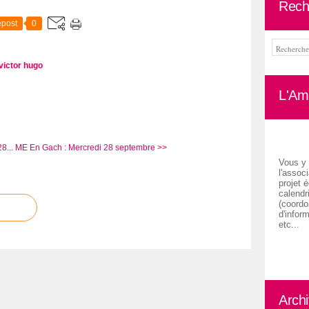
Rech
post
0
victor hugo
L'Ami
8...
ME En Gach : Mercredi 28 septembre >>
Vous y 
l'associ
projet é
calendr
(coordon
d'inform
etc...
Arch