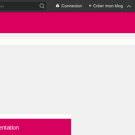
Connexion
+
Créer mon blog
entation