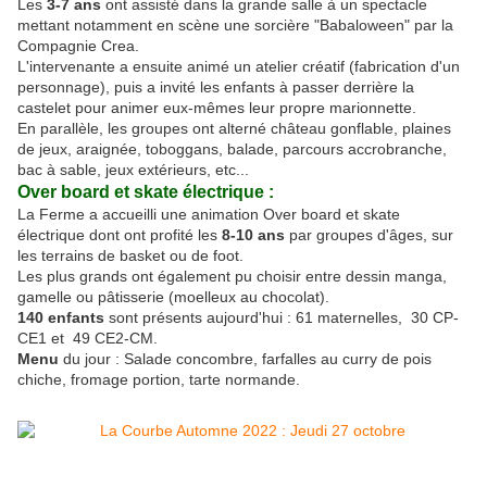
Les
3-7 ans
ont assisté dans la grande salle à un spectacle
mettant notamment en scène une sorcière "Babaloween" par la
Compagnie Crea.
L'intervenante a ensuite animé un atelier créatif (fabrication d'un
personnage), puis a invité les enfants à passer derrière la
castelet pour animer eux-mêmes leur propre marionnette.
En parallèle, les groupes ont alterné château gonflable, plaines
de jeux, araignée, toboggans, balade, parcours accrobranche,
bac à sable, jeux extérieurs, etc...
Over board et skate électrique :
La Ferme a accueilli une animation Over board et skate
électrique dont ont profité les
8-10 ans
par groupes d'âges, sur
les terrains de basket ou de foot.
Les plus grands ont également pu choisir entre dessin manga,
gamelle ou pâtisserie (moelleux au chocolat).
140 enfants
sont présents aujourd'hui : 61 maternelles, 30 CP-
CE1 et 49 CE2-CM.
Menu
du jour : Salade concombre, farfalles au curry de pois
chiche, fromage portion, tarte normande.