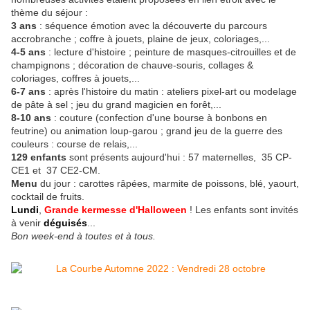
thème du séjour :
3 ans
: séquence émotion avec la découverte du parcours
accrobranche ; coffre à jouets, plaine de jeux, coloriages,...
4-5 ans
: lecture d'histoire ; peinture de masques-citrouilles et de
champignons ; décoration de chauve-souris, collages &
coloriages, coffres à jouets,...
6-7 ans
: après l'histoire du matin : ateliers pixel-art ou modelage
de pâte à sel ; jeu du grand magicien en forêt,...
8-10 ans
: couture (confection d'une bourse à bonbons en
feutrine) ou animation loup-garou ; grand jeu de la guerre des
couleurs : course de relais,...
129 enfants
sont présents aujourd'hui : 57 maternelles, 35 CP-
CE1 et 37 CE2-CM.
Menu
du jour : carottes râpées, marmite de poissons, blé, yaourt,
cocktail de fruits.
Lundi
,
Grande kermesse d'Halloween
! Les enfants sont invités
à venir
déguisés
...
Bon week-end à toutes et à tous.