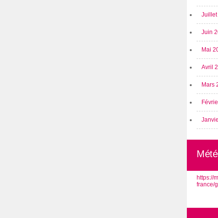
Juille
Juin 
Mai 2
Avril
Mars 
Févri
Janvi
Mété
https:/
france/