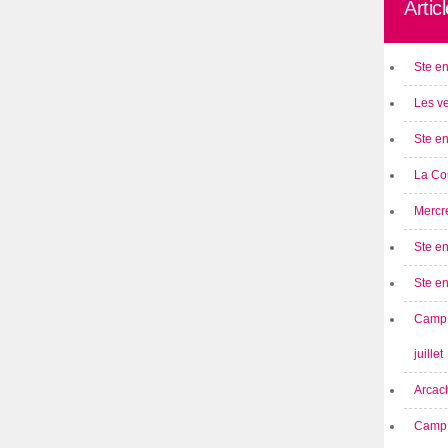
Artic
Ste en
Les ve
Ste en
La Cou
Mercre
Ste en
Ste e
Camp 
juillet
Arcach
Camp 