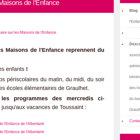
 Maisons de l'Enfance
Blog
l'Enfa
Descr
es Maisons de l'Enfance reprennent du
associ
admini
es enfants
!
bénév
mps périscolaires du matin, du midi, du soir
les écoles élémentaires de Graulhet.
des lo
 les programmes des mercredis ci-
du bas
nt jusqu'aux vacances de Toussaint :
Graulh
Conta