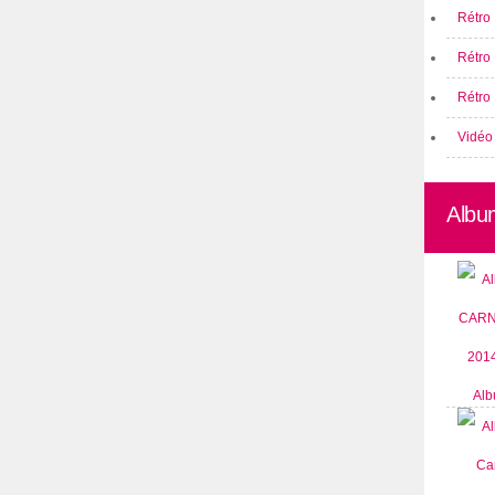
Rétro 
Rétro
Rétro 
Vidéo
Albu
Alb
CARN
2014