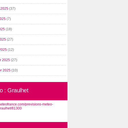
t 2025
(37)
2025
(7)
025
(18)
 2025
(27)
2025
(12)
er 2025
(27)
er 2025
(10)
o : Graulhet
/meteofrance.com/previsions-meteo-
graulhet/81300