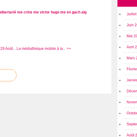
albertarié
me crins
me victor hugo
me en gach
alg
Juille
Juin 
Mai 2
Avril
29 Août...
La médiathèque mobile à la... >>
Mars 
Févri
Janvi
Déce
Nove
Octob
Septe
Août 