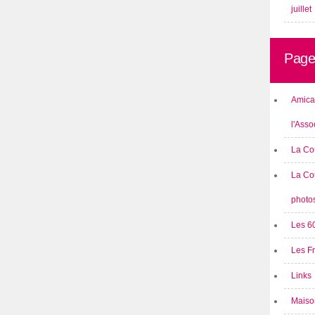
juillet
Page
Amical
l'Asso
La Co
La Co
photo
Les 6
Les F
Links
Maison