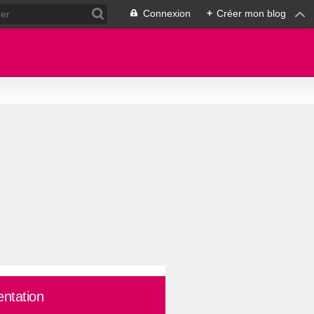
Connexion
+
Créer mon blog
entation