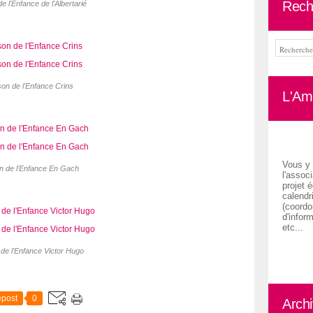
Rech
e l'Enfance de l'Albertarié
on de l'Enfance Crins
L'Ami
Vous y 
n de l'Enfance En Gach
l'associ
projet é
calendr
(coordon
d'inform
etc...
de l'Enfance Victor Hugo
post
0
Arch