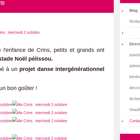
re
Blog
l'Enfa
Descr
l'enfance de Crins, petits et grands ont
associ
stade Noël pélissou.
admini
pé à un
projet danse intergénérationnel
bénév
 un bon goûter !
des lo
du bas
Graulh
Conta