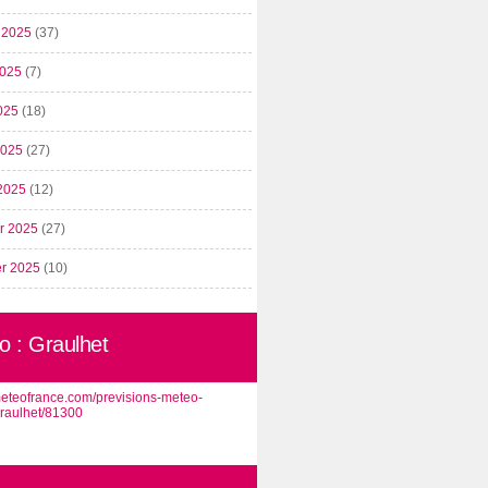
t 2025
(37)
2025
(7)
025
(18)
 2025
(27)
2025
(12)
er 2025
(27)
er 2025
(10)
o : Graulhet
/meteofrance.com/previsions-meteo-
graulhet/81300