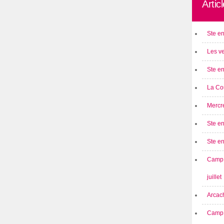
Artic
Ste en
Les ve
Ste en
La Cou
Mercre
Ste en
Ste e
Camp 
juillet
Arcach
Camp 