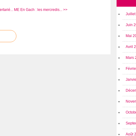
tarié...
ME En Gach : les mercredis... >>
Juille
Juin 
Mai 2
Avril
Mars 
Févri
Janvi
Déce
Nove
Octob
Septe
Août 