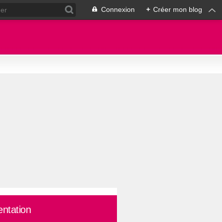
Connexion
+
Créer mon blog
entation