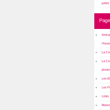
juillet
Page
Amical
l'Asso
La Co
La Co
photo
Les 6
Les F
Links
Maison