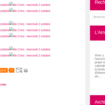
Rech
L'Ami
Vous y 
l'associ
projet é
calendr
(coordon
post
0
d'inform
etc...
crins
Arch