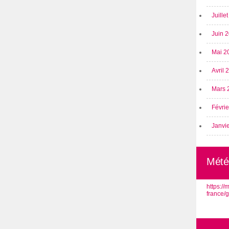
Juille
Juin 
Mai 2
Avril
Mars 
Févri
Janvi
Mété
https:/
france/