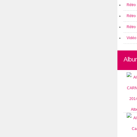
Rétro 
Rétro
Rétro 
Vidéo
Albu
Alb
CARN
2014